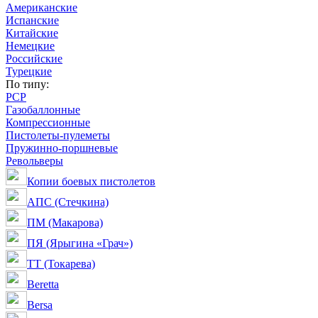
Американские
Испанские
Китайские
Немецкие
Российские
Турецкие
По типу:
PCP
Газобаллонные
Компрессионные
Пистолеты-пулеметы
Пружинно-поршневые
Револьверы
Копии боевых пистолетов
АПС (Стечкина)
ПМ (Макарова)
ПЯ (Ярыгина «Грач»)
ТТ (Токарева)
Beretta
Bersa