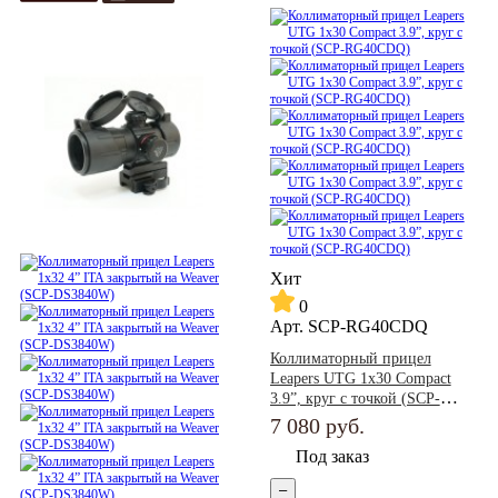
Хит
0
Арт.
SCP-RG40CDQ
Коллиматорный прицел
Leapers UTG 1x30 Compact
3.9”, круг с точкой (SCP-
RG40CDQ)
7 080
руб.
Под заказ
–