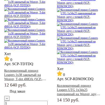
Хит
0
Арт.
SCP-TDTDQ
Хит
Коллиматорный прицел
0
Leapers 1x38 закрытый на
Арт.
SCP-RDM39CDQ
Weaver, T-dot 4MOA (SCP-
TDTDQ)
12 640
руб.
Коллиматорный прицел
Leapers UTG 1x34x25
Под заказ
панорамный на Weaver, круг с
–
точкой (SCP-RDM39CDQ)
14 150
руб.