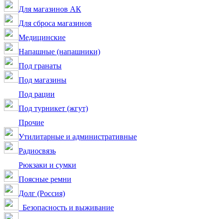
Для магазинов АК
Для сброса магазинов
Медицинские
Напашные (напашники)
Под гранаты
Под магазины
Под рации
Под турникет (жгут)
Прочие
Утилитарные и административные
Радиосвязь
Рюкзаки и сумки
Поясные ремни
Долг (Россия)
Безопасность и выживание