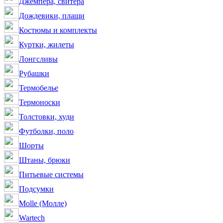
Джемпера, свитера
Дождевики, плащи
Костюмы и комплекты
Куртки, жилеты
Лонгсливы
Рубашки
Термобелье
Термоноски
Толстовки, худи
Футболки, поло
Шорты
Штаны, брюки
Питьевые системы
Подсумки
Molle (Молле)
Wartech