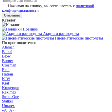
Нажимая на кнопку, вы соглашаетесь с
политикой
конфиденциальности
Отправить
Каталог
Новинки
Акции и распродажа
Пневматические пистолеты
По производителю:
Ataman
Baikal
Blow
Borner
Crosman
Ekol
Hatsan
KJW
Kral
Krugergun
Reximex
Strike One
Stalker
Umarex
«А+А»