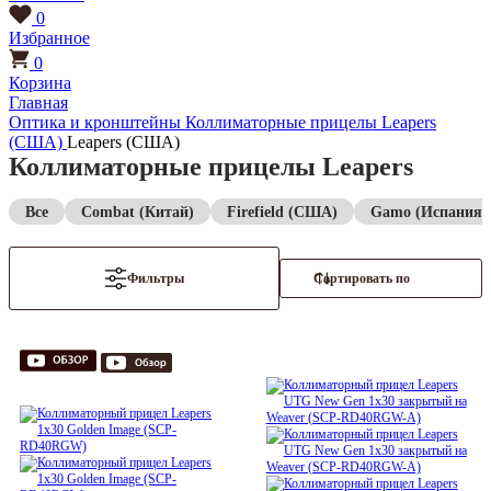
0
Избранное
0
Корзина
Главная
Оптика и кронштейны
Коллиматорные прицелы
Leapers
(США)
Leapers (США)
Коллиматорные прицелы Leapers
Все
Combat (Китай)
Firefield (США)
Gamo (Испания)
Фильтры