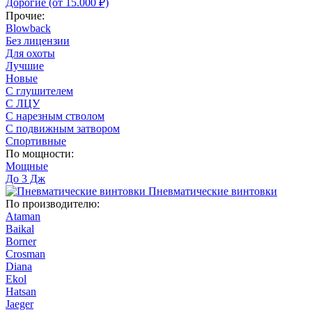
Дорогие (от 15.000 ₽)
Прочие:
Blowback
Без лицензии
Для охоты
Лучшие
Новые
С глушителем
С ЛЦУ
С нарезным стволом
С подвижным затвором
Спортивные
По мощности:
Мощные
До 3 Дж
Пневматические винтовки
По производителю:
Ataman
Baikal
Borner
Crosman
Diana
Ekol
Hatsan
Jaeger