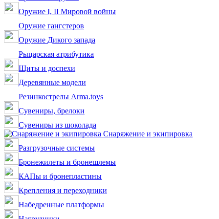
Оружие I, II Мировой войны
Оружие гангстеров
Оружие Дикого запада
Рыцарская атрибутика
Щиты и доспехи
Деревянные модели
Резинкострелы Arma.toys
Сувениры, брелоки
Сувениры из шоколада
Снаряжение и экипировка
Разгрузочные системы
Бронежилеты и бронешлемы
КАПы и бронепластины
Крепления и переходники
Набедренные платформы
Нагрудники