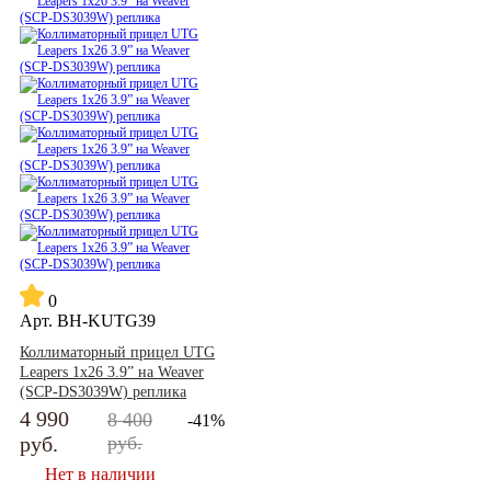
0
Арт.
BH-KUTG39
Коллиматорный прицел UTG
Leapers 1x26 3.9” на Weaver
(SCP-DS3039W) реплика
4 990
8 400
-41%
руб.
руб.
Нет в наличии