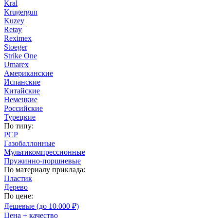
Kral
Krugergun
Kuzey
Retay
Reximex
Stoeger
Strike One
Umarex
Американские
Испанские
Китайские
Немецкие
Российские
Турецкие
По типу:
PCP
Газобаллонные
Мультикомпрессионные
Пружинно-поршневые
По материалу приклада:
Пластик
Дерево
По цене:
Дешевые (до 10.000 ₽)
Цена + качество