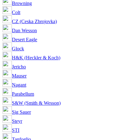
Browning
Colt
CZ (Ceska Zbrojovka)
Dan Wesson
Desert Eagle
Glock
H&K (Heckler & Koch)
Jericho
Mauser
Nagant
Parabellum
S&W (Smith & Wesson)
Sig Sauer
Steyr
STI
Tanfoglio