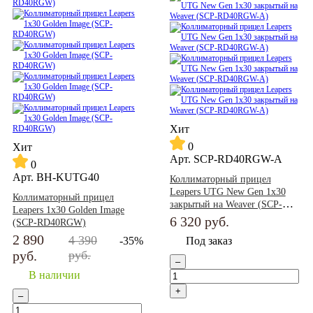
Хит
0
Хит
Арт.
SCP-RD40RGW-A
0
Арт.
BH-KUTG40
Коллиматорный прицел
Leapers UTG New Gen 1x30
Коллиматорный прицел
закрытый на Weaver (SCP-
Leapers 1x30 Golden Image
RD40RGW-A)
6 320
руб.
(SCP-RD40RGW)
2 890
4 390
-35%
Под заказ
руб.
руб.
–
В наличии
+
–