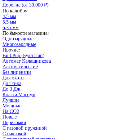
Дорогие (от 30.000 ₽)
По калибру:
4,5 мм
5,5 мм
6,35 мм
По ёмкости магазина:
Однозарядные
Многозарядные
Прочие:
Bull-Pup (Булл Пап)
Автомат Калашникова
Автоматические
Без лицензии
Для охоты
Для тира
До 3 Дж
Класса Магнум
Лучшие
Мощные
На CO2
Новые
Переломки
С газовой пружиной
С накачкой