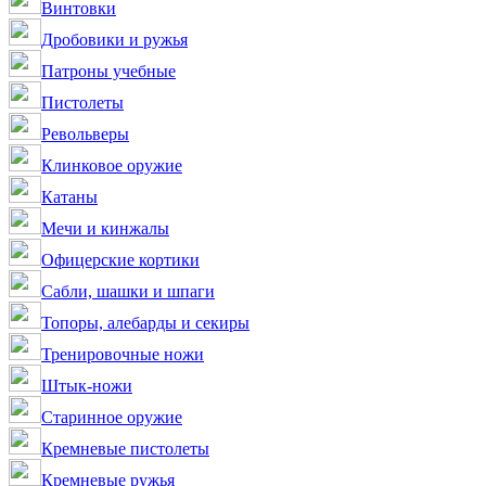
Винтовки
Дробовики и ружья
Патроны учебные
Пистолеты
Револьверы
Клинковое оружие
Катаны
Мечи и кинжалы
Офицерские кортики
Сабли, шашки и шпаги
Топоры, алебарды и секиры
Тренировочные ножи
Штык-ножи
Старинное оружие
Кремневые пистолеты
Кремневые ружья