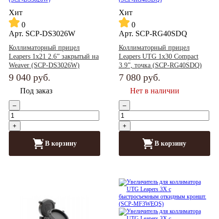
Хит
Хит
0
0
Арт.
SCP-DS3026W
Арт.
SCP-RG40SDQ
Коллиматорный прицел
Коллиматорный прицел
Leapers 1x21 2.6” закрытый на
Leapers UTG 1x30 Compact
Weaver (SCP-DS3026W)
3.9”, точка (SCP-RG40SDQ)
9 040
руб.
7 080
руб.
Под заказ
Нет в наличии
–
–
+
+
В корзину
В корзину