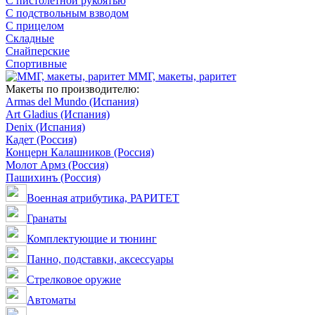
С пистолетной рукоятью
С подствольным взводом
С прицелом
Складные
Снайперские
Спортивные
ММГ, макеты, раритет
Макеты по производителю:
Armas del Mundo (Испания)
Art Gladius (Испания)
Denix (Испания)
Кадет (Россия)
Концерн Калашников (Россия)
Молот Армз (Россия)
Пашихинъ (Россия)
Военная атрибутика, РАРИТЕТ
Гранаты
Комплектующие и тюнинг
Панно, подставки, аксессуары
Стрелковое оружие
Автоматы