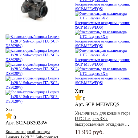
Хит
0
Арт.
SCP-MF3WEQS
Хит
Увеличитель для коллиматора
0
UTG Leapers 3X с
Арт.
SCP-DS3028W
быстросъемным откидным
кроншт. (SCP-MF3WEQS)
11 950
руб.
Коллиматорный прицел
Leapers 1x28 3” Sub-compact