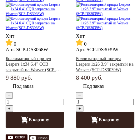
Хит
Хит
0
0
Арт.
SCP-DS3068W
Арт.
SCP-DS3039W
Коллиматорный прицел
Коллиматорный прицел
Leapers 1x34 6.4” CQB
Leapers 1x26 3.9” закрытый на
закрытый на Weaver (SCP-
Weaver (SCP-DS3039W)
DS3068W)
9 880
руб.
8 400
руб.
Под заказ
Под заказ
–
–
+
+
В корзину
В корзину