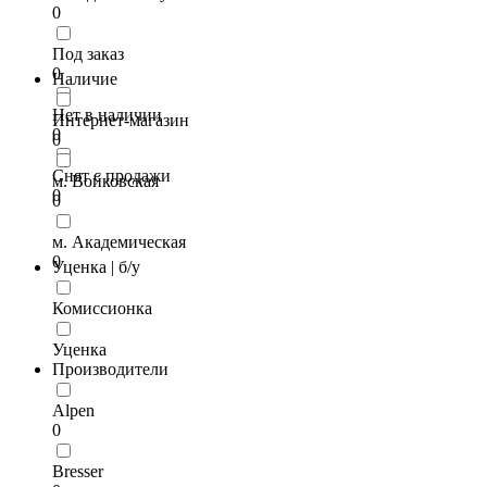
0
Под заказ
0
Наличие
Нет в наличии
Интернет-магазин
0
0
Снят с продажи
м. Войковская
0
0
м. Академическая
0
Уценка | б/у
Комиссионка
Уценка
Производители
Alpen
0
Bresser