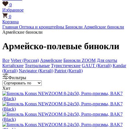
0
Избранное
0
Корзина
Главная
Оптика и кронштейны
Бинокли
Армейские бинокли
Армейские бинокли
Армейско-полевые бинокли
Все
Veber (Россия)
Армейские
Бинокли ZOOM
Для охоты
Китайские
Театральные
Туристические
GAUT (Китай)
Kandar
(Китай)
Navigator (Китай)
Patriot (Китай)
Фильтры
Хит