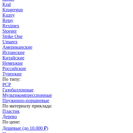
Kral
Krugergun
Kuzey
Retay
Reximex
Stoeger
Strike One
Umarex
Американские
Испанские
Китайские
Немецкие
Российские
Турецкие
По типу:
PCP
Газобаллонные
Мультикомпрессионные
Пружинно-поршневые
По материалу приклада:
Пластик
Дерево
По цене:
Дешевые (до 10.000 ₽)