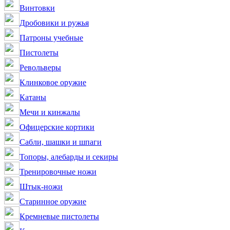
Винтовки
Дробовики и ружья
Патроны учебные
Пистолеты
Револьверы
Клинковое оружие
Катаны
Мечи и кинжалы
Офицерские кортики
Сабли, шашки и шпаги
Топоры, алебарды и секиры
Тренировочные ножи
Штык-ножи
Старинное оружие
Кремневые пистолеты