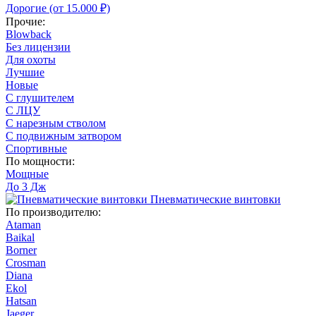
Дорогие (от 15.000 ₽)
Прочие:
Blowback
Без лицензии
Для охоты
Лучшие
Новые
С глушителем
С ЛЦУ
С нарезным стволом
С подвижным затвором
Спортивные
По мощности:
Мощные
До 3 Дж
Пневматические винтовки
По производителю:
Ataman
Baikal
Borner
Crosman
Diana
Ekol
Hatsan
Jaeger