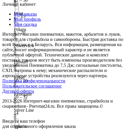
12 – 36
0
0
Личный кабинет
0
Point
Мои заказы
7 – 15
0
Мой профиль
0
Моя скидка
Polaris
8 – 20
Интернет-магазин пневматики, макетов, арбалетов и луков,
0
0
товаров для страйкбола и самообороны. Быстрая доставка по
всей России и в Беларусь. Вся информация, размещенная на
Powerview
9
сайте, носит информационный характер и не является
0
0
публичной офертой. Технические данные и комплект
поставки товаров могут быть изменены производителем без
Prostaff
90
уведомления Пневматика до 7,5 Дж; сигнальные пистолеты,
0
0
СХП, патроны к нему; механические распылители и
аэрозольные устройства реализуются через партнера.
Rebel
Политика конфиденциальности
10 – 20
0
Пользовательское соглашение
0
Договор-оферта
Renegade
10 – 32
0
2013-2026 Интернет-магазин пневматики, страйкбола и
0
снаряжения– Pnevmat24.ru. Все права защищены.©
Silver Line
14
0
0
Введите ваш телефон
для оперативного оформления заказа
Solaris