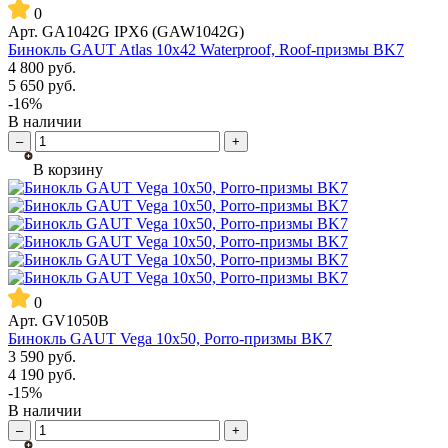
0
Арт.
GA1042G IPX6 (GAW1042G)
Бинокль GAUT Atlas 10x42 Waterproof, Roof-призмы BK7
4 800
руб.
5 650
руб.
-16%
В наличии
–
+
В корзину
0
Арт.
GV1050B
Бинокль GAUT Vega 10x50, Porro-призмы BK7
3 590
руб.
4 190
руб.
-15%
В наличии
–
+