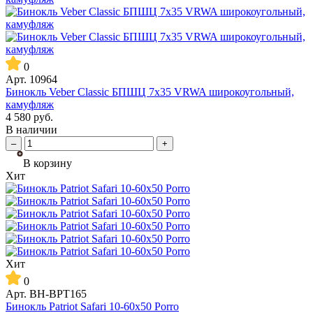
0
Арт.
10964
Бинокль Veber Classic БПШЦ 7x35 VRWA широкоугольный,
камуфляж
4 580
руб.
В наличии
–
+
В корзину
Хит
Хит
0
Арт.
BH-BPT165
Бинокль Patriot Safari 10-60x50 Porro