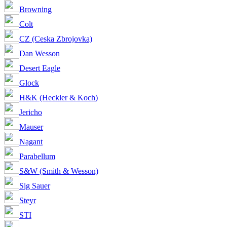
Browning
Colt
CZ (Ceska Zbrojovka)
Dan Wesson
Desert Eagle
Glock
H&K (Heckler & Koch)
Jericho
Mauser
Nagant
Parabellum
S&W (Smith & Wesson)
Sig Sauer
Steyr
STI