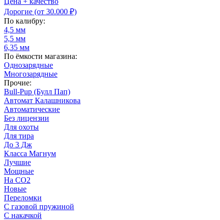
Цена + качество
Дорогие (от 30.000 ₽)
По калибру:
4,5 мм
5,5 мм
6,35 мм
По ёмкости магазина:
Однозарядные
Многозарядные
Прочие:
Bull-Pup (Булл Пап)
Автомат Калашникова
Автоматические
Без лицензии
Для охоты
Для тира
До 3 Дж
Класса Магнум
Лучшие
Мощные
На CO2
Новые
Переломки
С газовой пружиной
С накачкой