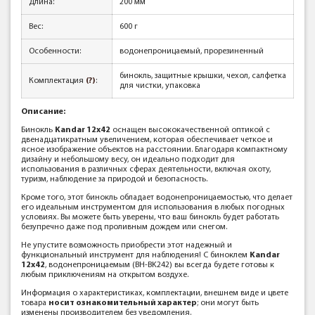
Длина:
200 мм
Вес:
600 г
Особенности:
водонепроницаемый, прорезиненный
бинокль, защитные крышки, чехол, салфетка
Комплектация
(?)
:
для чистки, упаковка
Описание:
Бинокль
Kandar 12x42
оснащен высококачественной оптикой с
двенадцатикратным увеличением, которая обеспечивает четкое и
ясное изображение объектов на расстоянии. Благодаря компактному
дизайну и небольшому весу, он идеально подходит для
использования в различных сферах деятельности, включая охоту,
туризм, наблюдение за природой и безопасность.
Кроме того, этот бинокль обладает водонепроницаемостью, что делает
его идеальным инструментом для использования в любых погодных
условиях. Вы можете быть уверены, что ваш бинокль будет работать
безупречно даже под проливным дождем или снегом.
Не упустите возможность приобрести этот надежный и
функциональный инструмент для наблюдения! С биноклем
Kandar
12х42
, водонепроницаемым (BH-BK242) вы всегда будете готовы к
любым приключениям на открытом воздухе.
Информация о характеристиках, комплектации, внешнем виде и цвете
товара
носит ознакомительный характер
; они могут быть
изменены производителем без уведомления.