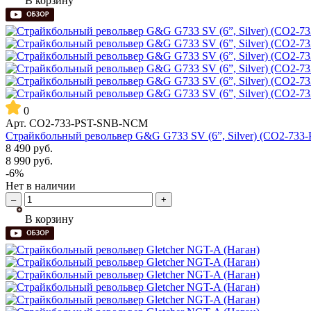
В корзину
0
Арт.
CO2-733-PST-SNB-NCM
Страйкбольный револьвер G&G G733 SV (6”, Silver) (CO2-73
8 490
руб.
8 990
руб.
-6%
Нет в наличии
–
+
В корзину