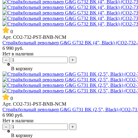
0
Арт.
CO2-732-PST-BNB-NCM
Страйкбольный револьвер G&G G732 BK (4”, Black) (CO2-73
6 990
руб.
Нет в наличии
–
+
В корзину
0
Арт.
CO2-731-PST-BNB-NCM
Страйкбольный револьвер G&G G731 BK (2,5”, Black) (CO2-
6 990
руб.
Нет в наличии
–
+
В корзину