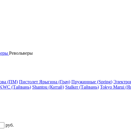
веры
Револьверы
ова (ПМ)
Пистолет Ярыгина (Грач)
Пружинные (Spring)
Электро
KWC (Тайвань)
Shantou (Китай)
Stalker (Тайвань)
Tokyo Marui (Я
руб.