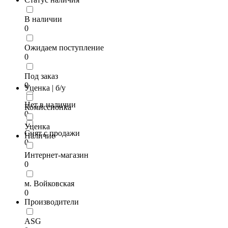
В наличии
0
Ожидаем поступление
0
Под заказ
0
Уценка | б/у
Нет в наличии
Комиссионка
0
Уценка
Снят с продажи
Наличие
0
Интернет-магазин
0
м. Войковская
0
Производители
ASG