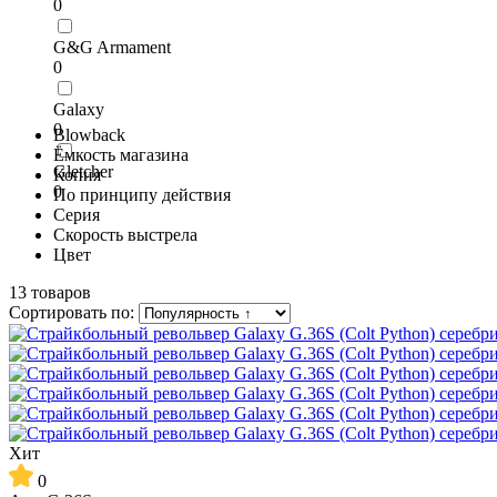
0
G&G Armament
0
Galaxy
0
Blowback
Ёмкость магазина
Gletcher
Копия
0
По принципу действия
Серия
Скорость выстрела
Цвет
13 товаров
Сортировать по:
Хит
0