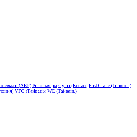
пневмат. (AEP)
Револьверы
Cyma (Китай)
East Crane (Гонконг)
пония)
VFC (Тайвань)
WE (Тайвань)