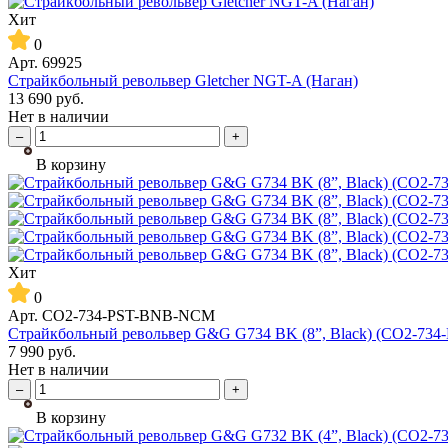
Хит
0
Арт.
69925
Страйкбольный револьвер Gletcher NGT-A (Наган)
13 690
руб.
Нет в наличии
–
+
В корзину
Хит
0
Арт.
CO2-734-PST-BNB-NCM
Страйкбольный револьвер G&G G734 BK (8”, Black) (CO2-73
7 990
руб.
Нет в наличии
–
+
В корзину