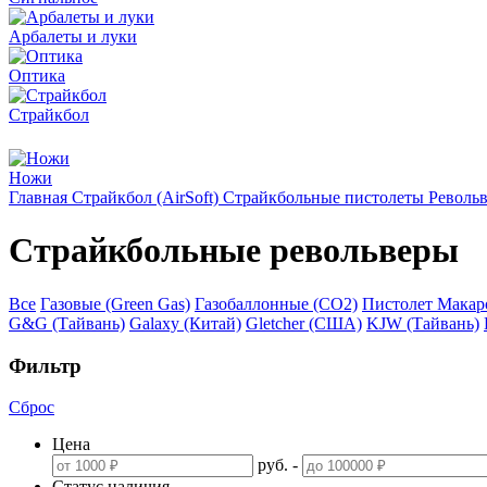
Арбалеты и луки
Оптика
Страйкбол
Ножи
Главная
Страйкбол (AirSoft)
Страйкбольные пистолеты
Револь
Страйкбольные револьверы
Все
Газовые (Green Gas)
Газобаллонные (CO2)
Пистолет Макар
G&G (Тайвань)
Galaxy (Китай)
Gletcher (США)
KJW (Тайвань)
Фильтр
Сброс
Цена
руб.
-
Статус наличия