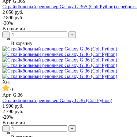
Арт.
G.36S
Страйкбольный револьвер Galaxy G.36S (Colt Python) серебрис
2 050
руб.
2 890
руб.
-30%
В наличии
–
+
В корзину
Хит
0
Арт.
G.36
Страйкбольный револьвер Galaxy G.36 (Colt Python)
1 990
руб.
2 790
руб.
-29%
В наличии
–
+