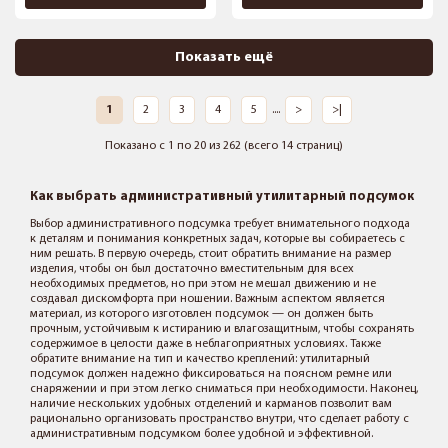
Показать ещё
1
2
3
4
5
....
>
>|
Показано с 1 по 20 из 262 (всего 14 страниц)
Как выбрать административный утилитарный подсумок
Выбор административного подсумка требует внимательного подхода
к деталям и понимания конкретных задач, которые вы собираетесь с
ним решать. В первую очередь, стоит обратить внимание на размер
изделия, чтобы он был достаточно вместительным для всех
необходимых предметов, но при этом не мешал движению и не
создавал дискомфорта при ношении. Важным аспектом является
материал, из которого изготовлен подсумок — он должен быть
прочным, устойчивым к истиранию и влагозащитным, чтобы сохранять
содержимое в целости даже в неблагоприятных условиях. Также
обратите внимание на тип и качество креплений: утилитарный
подсумок должен надежно фиксироваться на
поясном ремне
или
снаряжении и при этом легко сниматься при необходимости. Наконец,
наличие нескольких удобных отделений и карманов позволит вам
рационально организовать пространство внутри, что сделает работу с
административным подсумком более удобной и эффективной.