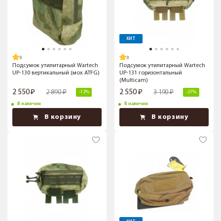
ХИТ
Подсумок утилитарный Wartech
Подсумок утилитарный Wartech
UP-130 вертикальный (мох ATFG)
UP-131 горизонтальный
(Multicam)
2 550
2 550
2 890
3 190
-12%
-21%
В наличии
В наличии
В корзину
В корзину