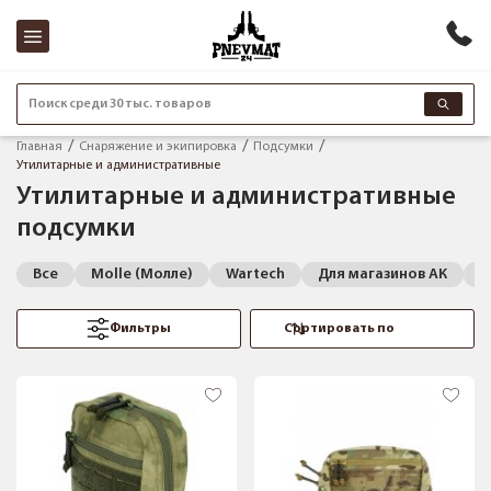
Поиск среди 30 тыс. товаров
Главная
Снаряжение и экипировка
Подсумки
Утилитарные и административные
Утилитарные и административные
подсумки
Все
Molle (Молле)
Wartech
Для магазинов АК
Д
Фильтры