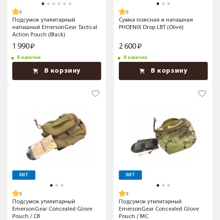
Подсумок утилитарный
Сумка поясная и напашная
напашный EmersonGear Tactical
PHOENIX Drop LBT (Olive)
Action Pouch (Black)
1 990
2 600
В наличии
В наличии
В корзину
В корзину
ХИТ
ХИТ
Подсумок утилитарный
Подсумок утилитарный
EmersonGear Concealed Glove
EmersonGear Concealed Glove
Pouch / CB
Pouch / MC