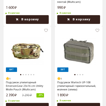
лентой (Multicam)
1 600
990
В наличии
В наличии
В корзину
В корзину
ХИТ
ХИТ
Подсумок утилитарный
Подсумок Wartech UP-108
EmersonGear 23x16 cm Utility
утилитарный горизонтальный,
Molle Pouch (Multicam)
молния (олива)
2 390
1 890
3 290
-28%
В наличии
В наличии