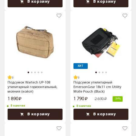
В корзину
В корзину
ХИТ
Подсумок Wartech UP-108
Подсумок утилитарный
утилитарный горизонтальный,
EmersonGear 18x11 cm Utility
молния (койот)
Molle Pouch (Black)
1 890
1 790
2 690
-34%
В наличии
В наличии
В корзину
В корзину