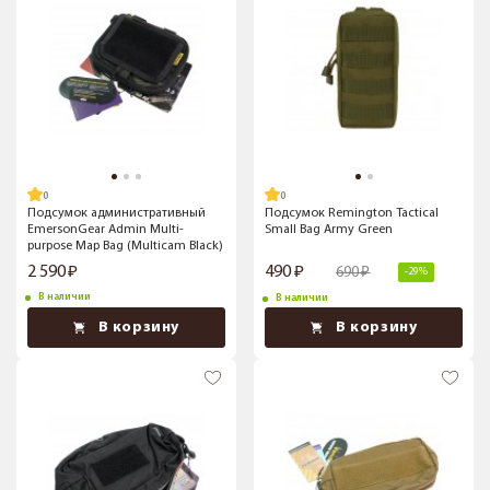
Подсумок административный
Подсумок Remington Tactical
EmersonGear Admin Multi-
Small Bag Army Green
purpose Map Bag (Multicam Black)
2 590
490
690
-29%
В наличии
В наличии
В корзину
В корзину