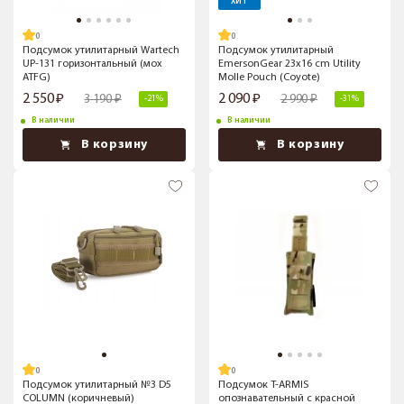
ХИТ
Подсумок утилитарный Wartech
Подсумок утилитарный
UP-131 горизонтальный (мох
EmersonGear 23x16 cm Utility
ATFG)
Molle Pouch (Coyote)
2 550
2 090
3 190
2 990
-21%
-31%
В наличии
В наличии
В корзину
В корзину
Подсумок утилитарный №3 D5
Подсумок T-ARMIS
COLUMN (коричневый)
опознавательный с красной