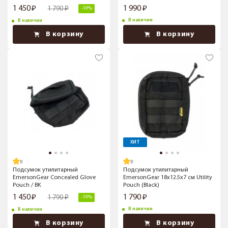
1 450
1 990
1 790
-19%
В наличии
В наличии
В корзину
В корзину
ХИТ
Подсумок утилитарный
Подсумок утилитарный
EmersonGear Concealed Glove
EmersonGear 18х12.5х7 см Utility
Pouch / BK
Pouch (Black)
1 450
1 790
1 790
-19%
В наличии
В наличии
В корзину
В корзину