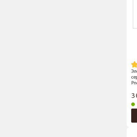
Эл
се
Pn
3