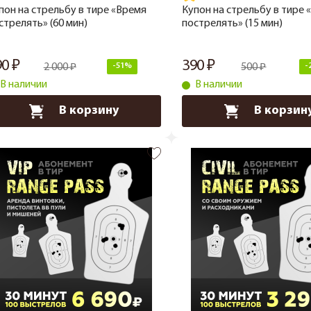
пон на стрельбу в тире «Время
Купон на стрельбу в тире 
стрелять» (60 мин)
пострелять» (15 мин)
90
390
2 000
-51%
500
-
В наличии
В наличии
В корзину
В корзин