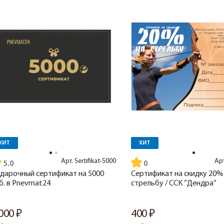
ХИТ
ХИТ
Арт.
Sertifikat-5000
Ар
5.0
дарочный сертификат на 5000
Сертификат на скидку 20%
б. в Pnevmat24
стрельбу / ССК ”Дендра”
 000
400