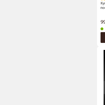
Ку
по
9