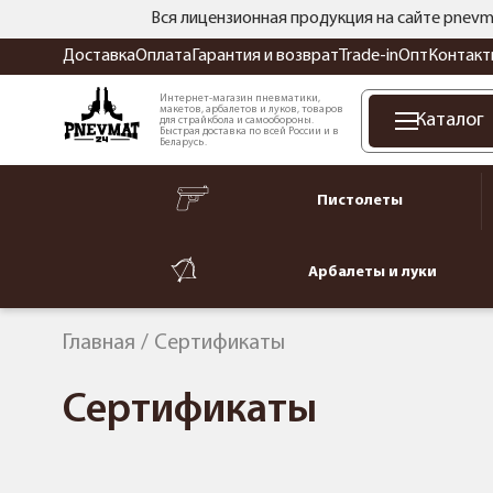
Вся лицензионная продукция на сайте pnevm
Доставка
Оплата
Гарантия и возврат
Trade-in
Опт
Контакт
Интернет-магазин пневматики,
макетов, арбалетов и луков, товаров
Каталог
для страйкбола и самообороны.
Быстрая доставка по всей России и в
Беларусь.
Пистолеты
Арбалеты и луки
Главная
Сертификаты
Сертификаты