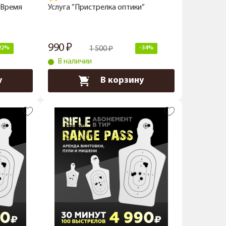
«Время
Услуга ”Пристрелка оптики”
990
22%
1 500
-34%
В наличии
у
В корзину