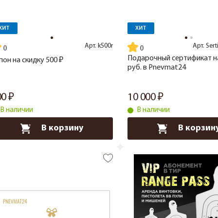
ХИТ
ХИТ
Арт.
k500r
Арт.
Sert
Подарочный сертификат н
пон на скидку 500 ₽
руб. в Pnevmat24
00
10 000
В наличии
В наличии
В корзину
В корзин