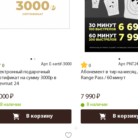
Арт.
E-sertif-3000
Арт.
PNT24
ектронный подарочный
Абонемент в тир на месяц /
ртификат на сумму 3000р в
Range Pass / 60 минут
evmat 24
 000
7 990
В наличии
В наличии
В корзину
В корзин