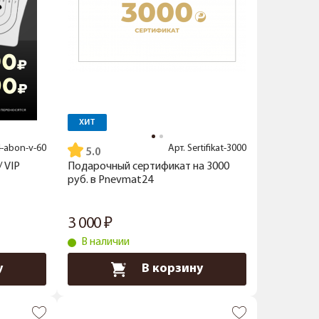
ХИТ
-abon-v-60
Арт.
Sertifikat-3000
5.0
 VIP
Подарочный сертификат на 3000
руб. в Pnevmat24
3 000
В наличии
у
В корзину