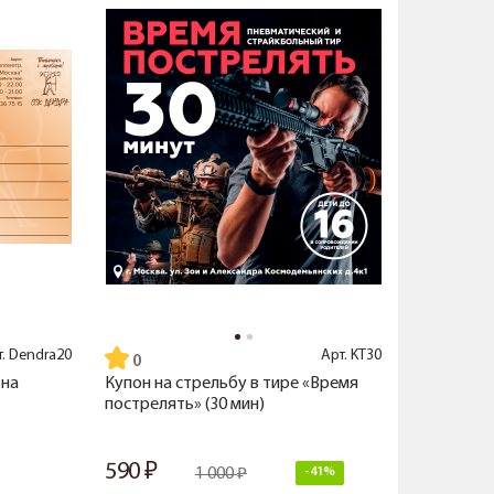
т.
Dendra20
Арт.
KT30
 на
Купон на стрельбу в тире «Время
пострелять» (30 мин)
590
1 000
-41%