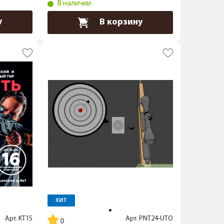
В наличии
у
В корзину
ХИТ
Арт.
KT15
Арт.
PNT24-UTO