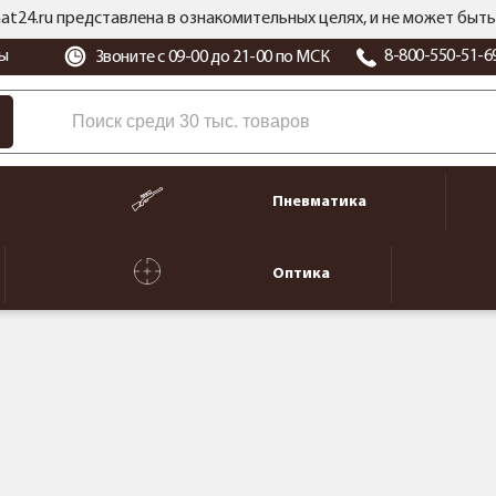
at24.ru представлена в ознакомительных целях, и не может бы
ы
8-800-550-51-6
Звоните с 09-00 до 21-00 по МСК
Пневматика
Оптика