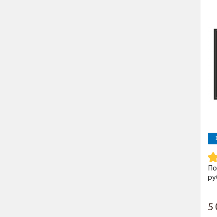
По
ру
5