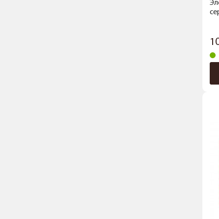
Эл
се
1