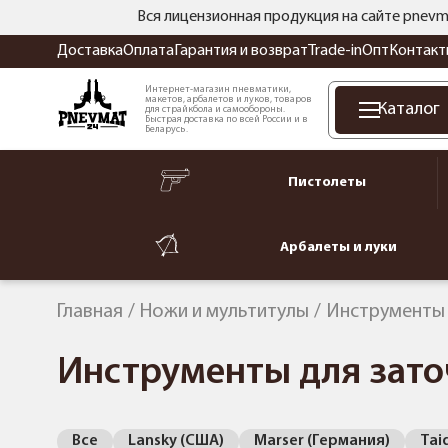
Вся лицензионная продукция на сайте pnevm
Доставка
Оплата
Гарантия и возврат
Trade-in
Опт
Контакт
Интернет-магазин пневматики,
макетов, арбалетов и луков, товаров
Каталог
для страйкбола и самообороны.
Быстрая доставка по всей России и в
Беларусь.
Пистолеты
Арбалеты и луки
Главная
Ножи и мультитулы
Инструменты 
Инструменты для заточ
Все
Lansky (США)
Marser (Германия)
Tai