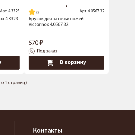
Арт.
4.3323
Арт.
4.0567.32
ox 4.3323
Брусок для заточки ножей
Victorinox 4.0567.32
570
Под заказ
у
В корзину
его 1 страниц)
Контакты