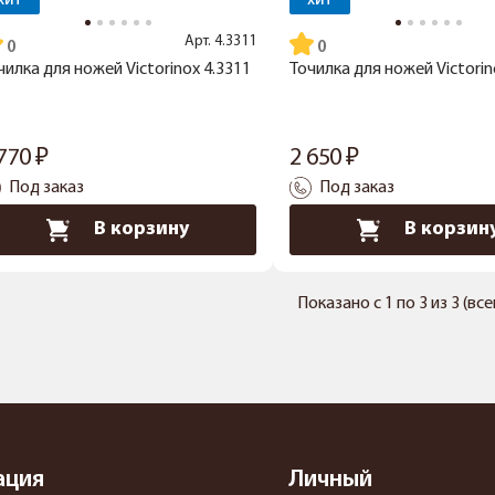
ХИТ
ХИТ
Арт.
4.3311
чилка для ножей Victorinox 4.3311
Точилка для ножей Victorin
 770
2 650
Под заказ
Под заказ
В корзину
В корзин
Показано с 1 по 3 из 3 (вс
ация
Личный