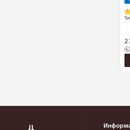
То
2
Информ