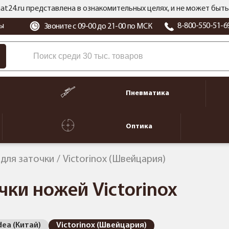
at24.ru представлена в ознакомительных целях, и не может бы
ы
8-800-550-51-6
Звоните с 09-00 до 21-00 по МСК
Пневматика
Оптика
для заточки
Victorinox (Швейцария)
ки ножей Victorinox
dea (Китай)
Victorinox (Швейцария)