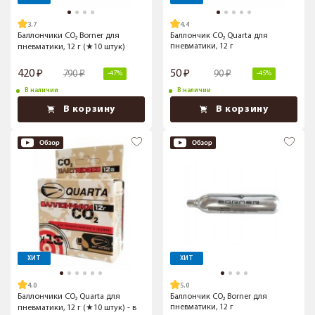
3.7
4.4
Баллончики CO₂ Borner для
Баллончик CO₂ Quarta для
пневматики, 12 г
пневматики, 12 г (★10 штук)
420
50
790
90
-47%
-45%
В наличии
В наличии
В корзину
В корзину
ХИТ
ХИТ
4.0
5.0
Баллончики CO₂ Quarta для
Баллончик CO₂ Borner для
пневматики, 12 г
пневматики, 12 г (★10 штук) - в