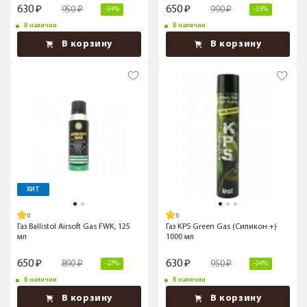
630
650
950
990
-34%
-35%
В наличии
В наличии
В корзину
В корзину
ХИТ
Газ Ballistol Airsoft Gas FWK, 125
Газ KPS Green Gas (Силикон +)
мл
1000 мл
650
630
890
950
-27%
-34%
В наличии
В наличии
В корзину
В корзину