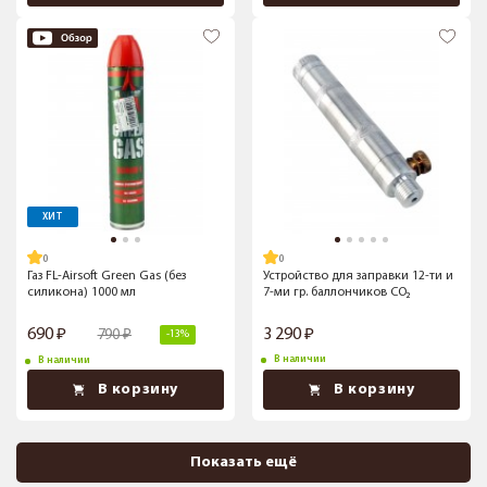
ХИТ
Газ FL-Airsoft Green Gas (без
Устройство для заправки 12-ти и
силикона) 1000 мл
7-ми гр. баллончиков CO₂
690
3 290
790
-13%
В наличии
В наличии
В корзину
В корзину
Показать ещё