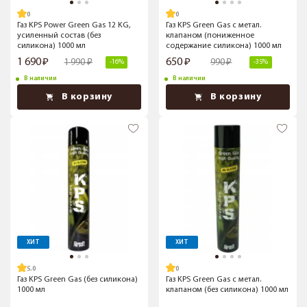
Газ KPS Power Green Gas 12 KG,
Газ KPS Green Gas с метал.
усиленный состав (без
клапаном (пониженное
силикона) 1000 мл
содержание силикона) 1000 мл
1 690
650
1 990
990
-16%
-35%
В наличии
В наличии
В корзину
В корзину
ХИТ
ХИТ
5.0
Газ KPS Green Gas (без силикона)
Газ KPS Green Gas с метал.
1000 мл
клапаном (без силикона) 1000 мл