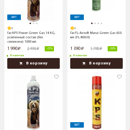
ХИТ
ХИТ
Газ KPS Power Green Gas 14 KG,
Газ FL-Airsoft Marui Green Gas 650
усиленный состав (без
мл (FL-M650)
силикона) 1000 мл
1 990
1 390
2 490
1 790
-21%
-23%
В наличии
В наличии
В корзину
В корзину
ХИТ