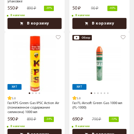
упаковке
550
50
890
90
-39%
-45%
В наличии
В наличии
В корзину
В корзину
ХИТ
ХИТ
5.0
5.0
Газ KPS Green Gas IPSC Action Air
Газ FL-Airsoft Green Gas 1000 мл
(пониженное содержание
(FL-1000)
силикона) 1000 мл
590
690
890
790
-34%
-13%
В наличии
В наличии