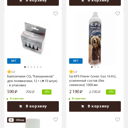
В корзину
В корзину
ХИТ
ХИТ
5.0
5.0
Баллончики CO₂ ”Калашников”
Газ KPS Power Green Gas 16 KG,
усиленный состав (без
для пневматики, 12 г (★10 штук)
силикона) 1000 мл
- в упаковке
590
2 190
790
2 790
-26%
-22%
В наличии
В наличии
В корзину
В корзину