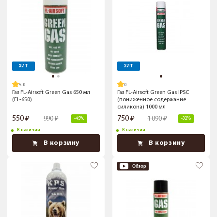
ХИТ
ХИТ
5.0
Газ FL-Airsoft Green Gas 650 мл
Газ FL-Airsoft Green Gas IPSC
(FL-650)
(пониженное содержание
силикона) 1000 мл
550
750
990
1 090
-45%
-32%
В наличии
В наличии
В корзину
В корзину