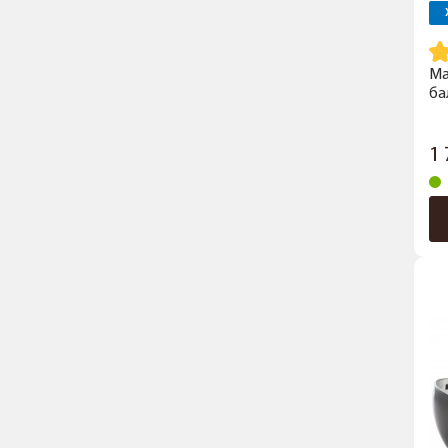
Ма
ба
1