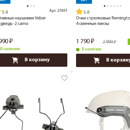
ХИТ
ХИТ
Арт.
27691
5.0
5.0
тивные наушники Veber
Очки стрелковые Remingto
дведь-2 camo
4 сменные линзы
 990
1 790
2 990
В наличии
В наличии
В корзину
В корзин