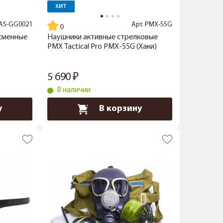
ХИТ
AS-GG0021
Арт.
PMX-55G
 сменные
Наушники активные стрелковые
PMX Tactical Pro PMX-55G (Хаки)
5 690
В наличии
у
В корзину