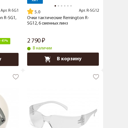
ХИТ
Арт.
R-SG1
Арт.
R-SG12
5.0
n R-SG1,
Очки тактические Remington R-
SG12, 6 сменных линз
2 790
-41%
В наличии
В корзину
у