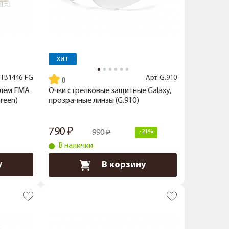
ХИТ
.
TB1446-FG
Арт.
G.910
шлем FMA
Очки стрелковые защитные Galaxy,
Green)
прозрачные линзы (G.910)
790
990
-21%
В наличии
у
В корзину