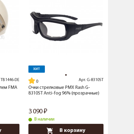
ХИТ
.
TB1446-DE
Арт.
G-8310ST
шлем FMA
Очки стрелковые PMX Rash G-
8310ST Anti-fog 96% (прозрачные)
3 090
В наличии
у
В корзину