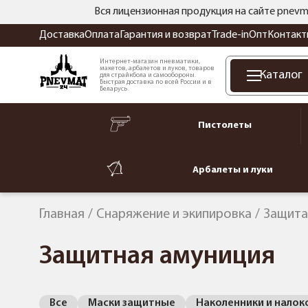
Вся лицензионная продукция на сайте pnevm
Доставка
Оплата
Гарантия и возврат
Trade-in
Опт
Контакт
Интернет-магазин пневматики,
макетов, арбалетов и луков, товаров
Каталог
для страйкбола и самообороны.
Быстрая доставка по всей России и в
Беларусь.
Пистолеты
Арбалеты и луки
Главная
Снаряжение и экипировка
Защита
Защитная амуниция
Все
Маски защитные
Наколенники и налок