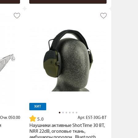
ХИТ
Очк 050.00
Арт.
EST-30G-BT
5.0
и
Наушники активные ShotTime 30 BT,
NRR 22dB, оголовье ткань,
амбушюры поролон., Bluetooth