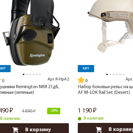
ХИТ
ХИТ
Арт.
R-HpA2
Арт
ушники Remington NRR 21дБ,
Набор боковых рельс на 
тивные (зеленые)
AF M-LOK Rail Set (Desert)
 490
1 190
4 890
-29%
В наличии
В наличии
В корзин
В корзину