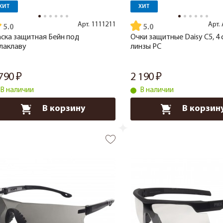
ХИТ
ХИТ
Арт.
1111211
Арт.
5.0
5.0
ска защитная Бейн под
Очки защитные Daisy C5, 4
лаклаву
линзы PC
 790
2 190
В наличии
В наличии
В корзину
В корзин