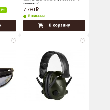
(зеленые)
7 780
36%
В наличии
В корзину
у