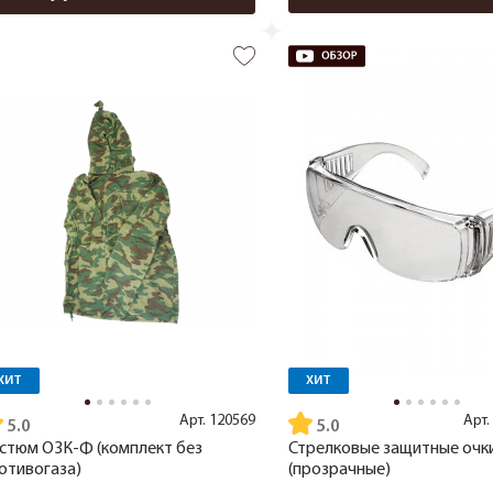
ХИТ
ХИТ
Арт.
120569
Арт.
5.0
5.0
стюм ОЗК-Ф (комплект без
Стрелковые защитные очк
отивогаза)
(прозрачные)