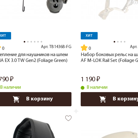
ХИТ
ХИТ
Арт.
TB1436B-FG
Арт
епление для наушников на шлем
Набор боковых рельс на 
A EX 3.0 TW Gen2 (Foliage Green)
AF M-LOK Rail Set (Foliage 
 790
1 190
В наличии
В наличии
В корзину
В корзин