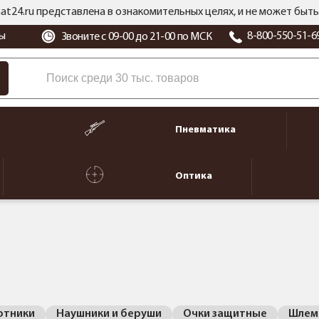
at24.ru представлена в ознакомительных целях, и не может бы
ы
8-800-550-51-6
Звоните с 09-00 до 21-00 по МСК
Пневматика
Оптика
отники
Наушники и беруши
Очки защитные
Шлемы