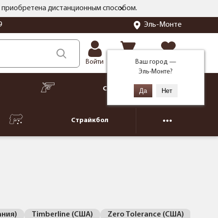
ть приобретена дистанционным способом.
Эль-Монте
9
Корзина
Избранное
Ваш город —
Войти
Эль-Монте
?
Сигнальное
Страйкбол
ания)
Timberline (США)
Zero Tolerance (США)