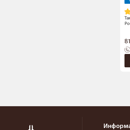
Та
Po
8
Информ