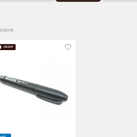
оваров