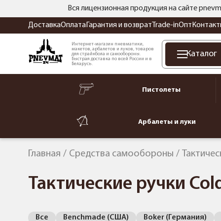
Вся лицензионная продукция на сайте pnevm
Доставка
Оплата
Гарантия и возврат
Trade-in
Опт
Контакт
Интернет-магазин пневматики,
макетов, арбалетов и луков, товаров
Каталог
для страйкбола и самообороны.
Быстрая доставка по всей России и в
Беларусь.
Пистолеты
Арбалеты и луки
Главная
Средства самообороны
Тактичес
Тактические ручки Cold
Все
Benchmade (США)
Boker (Германия)