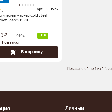
ХИТ
Арт.
CS/91SPB
ктический маркер Cold Steel
cket Shark 91SPB
10
910
-11%
Под заказ
В корзину
Показано с 1 по 1 из 1 (вс
ация
Личный