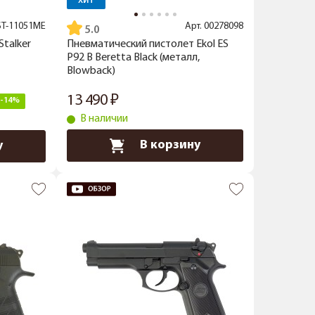
ХИТ
ST-11051ME
Арт.
00278098
5.0
talker
Пневматический пистолет Ekol ES
P92 B Beretta Black (металл,
Blowback)
13 490
-14%
В наличии
В корзину
у