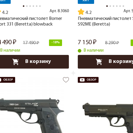
ХИТ
ХИТ
Арт.
8.3060
Арт.
4.2
4.2
евматический пистолет Borner
Пневматический пистолет S
ort 331 (Beretta) blowback
S92ME (Beretta)
4 490
7 150
17 490
-18%
8 290
В наличии
В наличии
В корзину
В корзин