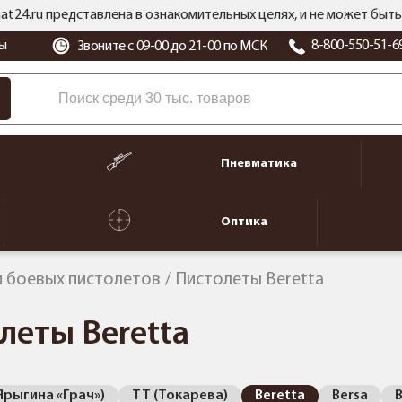
at24.ru представлена в ознакомительных целях, и не может бы
ы
8-800-550-51-6
Звоните с 09-00 до 21-00 по МСК
Пневматика
Оптика
 боевых пистолетов
Пистолеты Beretta
леты Beretta
Ярыгина «Грач»)
ТТ (Токарева)
Beretta
Bersa