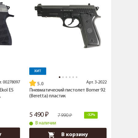
ХИТ
т.
00278097
Арт.
3-2022
5.0
kol ES
Пневматический пистолет Borner 92
,
(Beretta) пластик
5 490
7 990
-32%
В наличии
у
В корзину