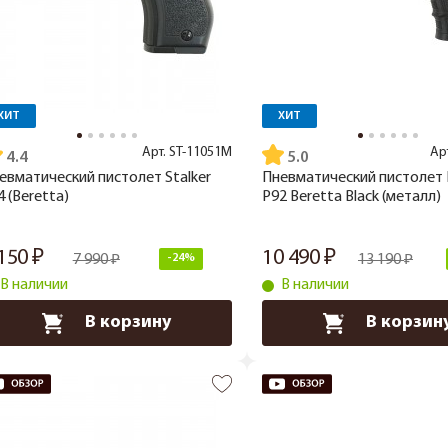
ХИТ
ХИТ
Арт.
ST-11051M
Ар
4.4
5.0
евматический пистолет Stalker
Пневматический пистолет E
4 (Beretta)
P92 Beretta Black (металл)
 150
10 490
7 990
-24%
13 190
В наличии
В наличии
В корзину
В корзин