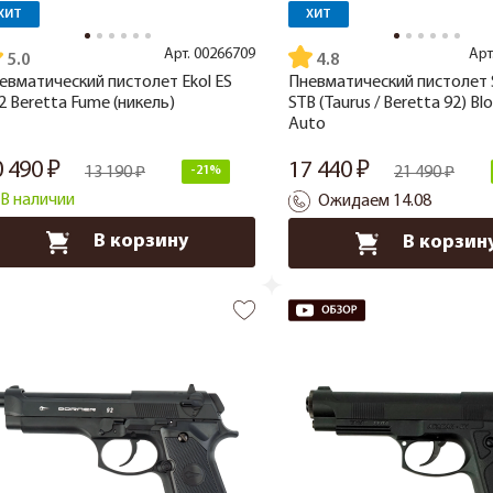
ХИТ
ХИТ
Арт.
00266709
Арт
5.0
4.8
евматический пистолет Ekol ES
Пневматический пистолет S
2 Beretta Fume (никель)
STB (Taurus / Beretta 92) Bl
Auto
0 490
17 440
13 190
-21%
21 490
В наличии
Ожидаем 14.08
В корзину
В корзин