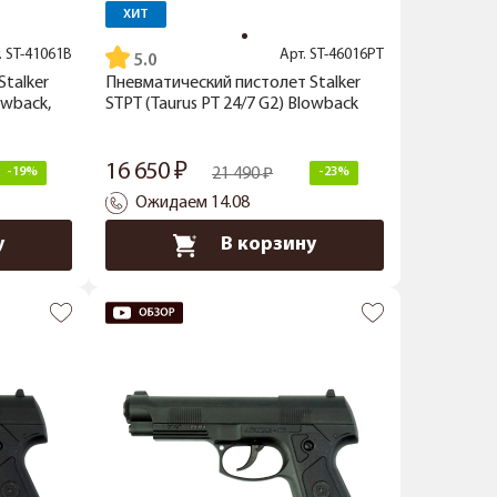
ХИТ
.
ST-41061B
Арт.
ST-46016PT
5.0
talker
Пневматический пистолет Stalker
owback,
STPT (Taurus PT 24/7 G2) Blowback
16 650
-19%
21 490
-23%
Ожидаем 14.08
у
В корзину