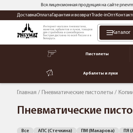
Вся лицензионная продукция на сайте pnevm
Доставка
Оплата
Гарантия и возврат
Trade-in
Опт
Контакт
Интернет-магазин пневматики,
макетов, арбалетов и луков, товаров
Каталог
для страйкбола и самообороны.
Быстрая доставка по всей России и в
Беларусь.
Пистолеты
Арбалеты и луки
Главная
Пневматические пистолеты
Копии
Пневматические писто
Все
АПС (Стечкина)
ПМ (Макарова)
ПЯ (