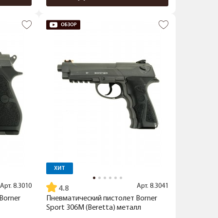
ХИТ
Арт.
8.3010
Арт.
8.3041
4.8
Borner
Пневматический пистолет Borner
Sport 306M (Beretta) металл