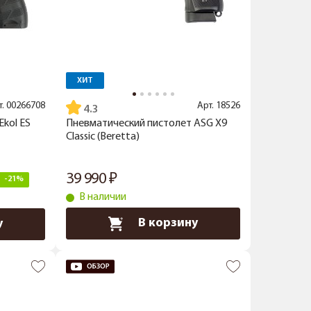
ХИТ
т.
00266708
Арт.
18526
4.3
kol ES
Пневматический пистолет ASG X9
Classic (Beretta)
39 990
-21%
В наличии
В корзину
у