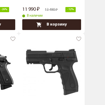
11 990
-26%
13 490
-12%
В наличии
у
В корзину