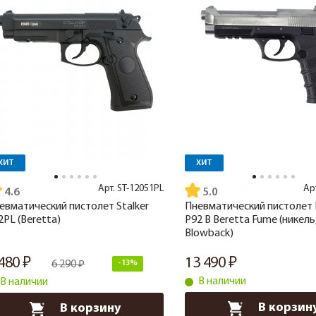
ХИТ
ХИТ
Арт.
ST-12051PL
Ар
4.6
5.0
евматический пистолет Stalker
Пневматический пистолет E
2PL (Beretta)
P92 B Beretta Fume (никель
Blowback)
 480
13 490
6 290
-13%
В наличии
В наличии
В корзин
В корзину