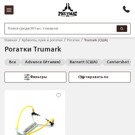
Поиск среди 30 тыс. товаров
Главная
Арбалеты, луки и рогатки
Рогатки
Trumark (США)
Рогатки Trumark
Все
Advance (Италия)
Barnett (США)
Centershot (Р
Фильтры