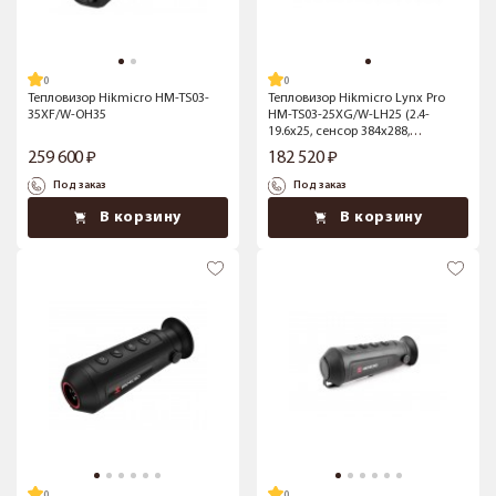
Тепловизор Hikmicro HM-TS03-
Тепловизор Hikmicro Lynx Pro
35XF/W-OH35
HM-TS03-25XG/W-LH25 (2.4-
19.6x25, сенсор 384x288,
обнаружение до 1181 м)
259 600
182 520
Под заказ
Под заказ
В корзину
В корзину