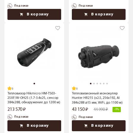
Под заказ
Под заказ
В корзину
В корзину
Тепловизор Hikmicro HM-TS03-
Тепловизионный монокуляр
25XF/W-OH25 (1.7-3.4x25, сенсор
Hunter HR215 (х2.5, 256х192, AI
384x288, обнаружение до 1200 м)
384x288 ⌀15 мм, WiFi, до 1100 м)
213 570
43 150
44 990
-5%
Под заказ
Под заказ
В корзину
В корзину