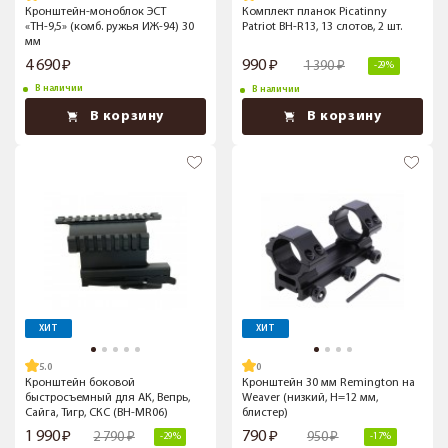
Кронштейн-моноблок ЭСТ
Комплект планок Picatinny
«ТН-9,5» (комб. ружья ИЖ-94) 30
Patriot BH-R13, 13 слотов, 2 шт.
мм
4 690
990
1 390
-29%
В наличии
В наличии
В корзину
В корзину
ХИТ
ХИТ
5.0
Кронштейн боковой
Кронштейн 30 мм Remington на
быстросъемный для АК, Вепрь,
Weaver (низкий, H=12 мм,
Сайга, Тигр, СКС (BH-MR06)
блистер)
1 990
790
2 790
950
-29%
-17%