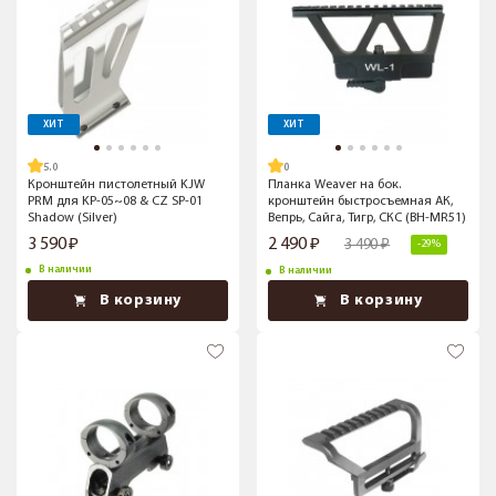
ХИТ
ХИТ
5.0
Кронштейн пистолетный KJW
Планка Weaver на бок.
PRM для KP-05~08 & CZ SP-01
кронштейн быстросъемная АК,
Shadow (Silver)
Вепрь, Сайга, Тигр, СКС (BH-MR51)
3 590
2 490
3 490
-29%
В наличии
В наличии
В корзину
В корзину