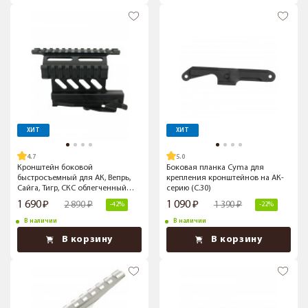
ХИТ
ХИТ
4.7
5.0
Кронштейн боковой
Боковая планка Cyma для
быстросъемный для АК, Вепрь,
крепления кронштейнов на АК-
Сайга, Тигр, СКС облегченный
серию (C.30)
(BH-MR10)
1 690
1 090
2 890
1 390
-42%
-22%
В наличии
В наличии
В корзину
В корзину