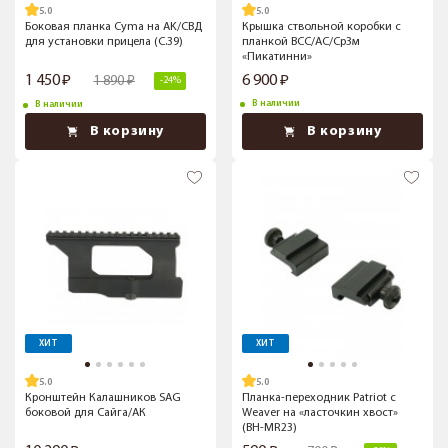
5.0
5.0
Боковая планка Cyma на AK/СВД
Крышка ствольной коробки с
для установки прицела (C.39)
планкой ВСС/АС/Ср3м
«Пикатинни»
1 450
6 900
1 890
-24%
В наличии
В наличии
В корзину
В корзину
ХИТ
ХИТ
5.0
5.0
Кронштейн Калашников SAG
Планка-переходник Patriot с
боковой для Сайга/АК
Weaver на «ласточкин хвост»
(BH-MR23)