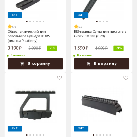
ХИТ
ХИТ
5.0
5.0
Обвес тактический для
RIS-планка Cyma для пистолета
револьвера Бульдог KURS
Glock CM030 (C.29)
(планки Picatinny)
3 190
1 590
3 990
1 990
-21%
-21%
В наличии
В наличии
В корзину
В корзину
ХИТ
ХИТ