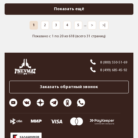
Показать ещё
1
2
3
4
5
....
>
>|
Показано с 1 по 20 из 618 (всего 31 страниц)
8 (800) 550-51-69
8 (499) 685-45-92
Заказать обратный звонок