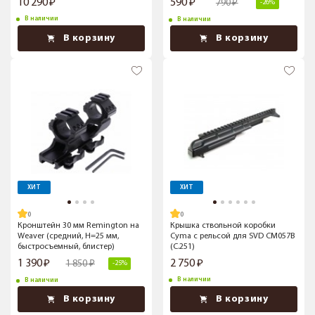
10 290
590
790
-26%
В наличии
В наличии
В корзину
В корзину
ХИТ
ХИТ
Кронштейн 30 мм Remington на
Крышка ствольной коробки
Weaver (средний, H=25 мм,
Cyma c рельсой для SVD CM057B
быстросъемный, блистер)
(C.251)
1 390
2 750
1 850
-25%
В наличии
В наличии
В корзину
В корзину