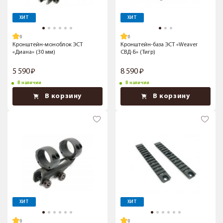
ХИТ
ХИТ
Кронштейн-моноблок ЭСТ
Кронштейн-база ЭСТ «Weaver
«Диана» (30 мм)
СВД-Б» (Тигр)
5 590
8 590
В наличии
В наличии
В корзину
В корзину
ХИТ
ХИТ