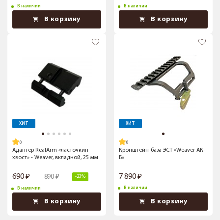
В наличии
В наличии
В корзину
В корзину
ХИТ
ХИТ
Адаптер RealArm «ласточкин
Кронштейн-база ЭСТ «Weaver АК-
хвост» - Weaver, вкладной, 25 мм
Б»
690
7 890
890
-23%
В наличии
В наличии
В корзину
В корзину