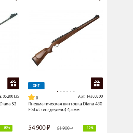
ХИТ
т.
05200135
Арт.
14300300
Diana 52
Пневматическая винтовка Diana 430
F Stutzen (дерево) 4,5 мм
54 900
-15%
61 900
-12%