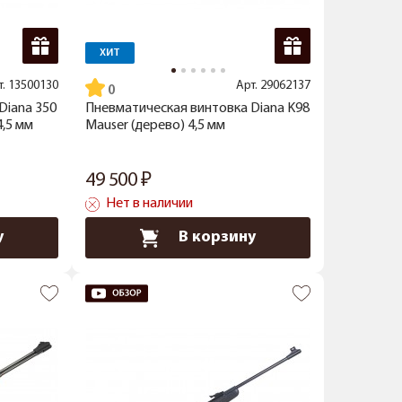
ХИТ
т.
13500130
Арт.
29062137
Diana 350
Пневматическая винтовка Diana K98
4,5 мм
Mauser (дерево) 4,5 мм
49 500
Нет в наличии
у
В корзину