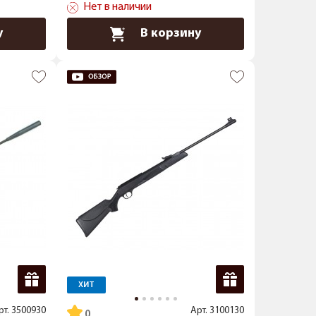
Нет в наличии
у
В корзину
ХИТ
рт.
3500930
Арт.
3100130