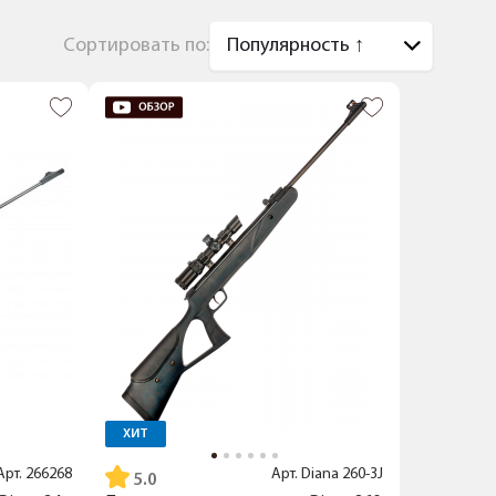
Сортировать по:
ХИТ
Арт.
266268
Арт.
Diana 260-3J
5.0