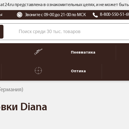
at24.ru представлена в ознакомительных целях, и не может бы
ы
8-800-550-51-6
Звоните с 09-00 до 21-00 по МСК
Пневматика
Оптика
Германия)
вки Diana