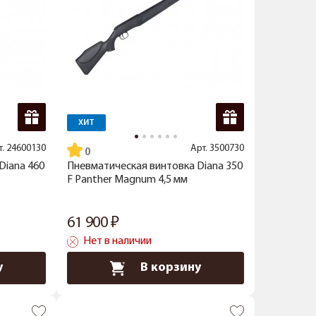
ХИТ
т.
24600130
Арт.
3500730
Diana 460
Пневматическая винтовка Diana 350
F Panther Magnum 4,5 мм
61 900
Нет в наличии
у
В корзину