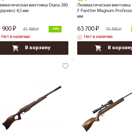
евматическая винтовка Diana 280
Пневматическая винтовка 
(дерево) 4,5 мм
F Panther Magnum Professio
мм
1 900
63 700
41 490
-24%
70 490
Нет в наличии
Нет в наличии
В корзину
В корзин