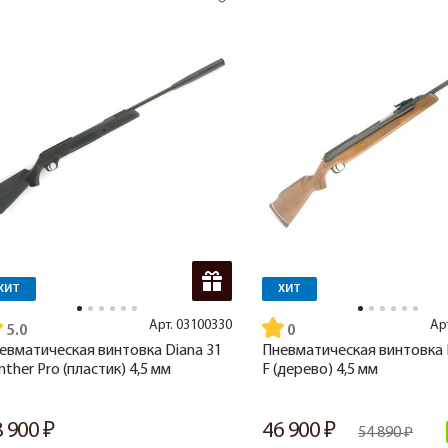
ХИТ
ХИТ
Арт.
03100330
Ар
5.0
евматическая винтовка Diana 31
Пневматическая винтовка 
nther Pro (пластик) 4,5 мм
F (дерево) 4,5 мм
8 900
46 900
54 890