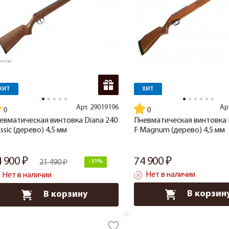
ХИТ
ХИТ
Арт.
29019196
Ар
евматическая винтовка Diana 240
Пневматическая винтовка 
assic (дерево) 4,5 мм
F Magnum (дерево) 4,5 мм
4 900
74 900
21 490
-31%
Нет в наличии
Нет в наличии
В корзин
В корзину