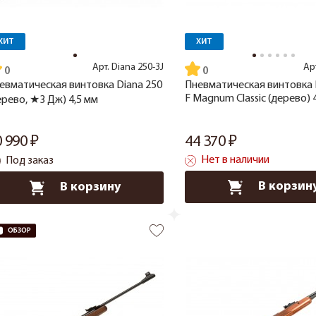
ХИТ
ХИТ
Арт.
Diana 250-3J
Ар
евматическая винтовка Diana 250
Пневматическая винтовка 
F Magnum Classic (дерево) 
ерево, ★3 Дж) 4,5 мм
0 990
44 370
Нет в наличии
Под заказ
В корзин
В корзину