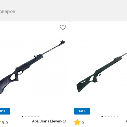
товаров
ХИТ
ХИТ
Арт.
Diana Eleven-3J
5.0