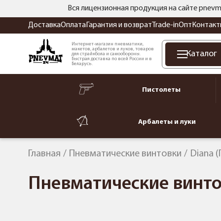
Вся лицензионная продукция на сайте pnevm
Доставка
Оплата
Гарантия и возврат
Trade-in
Опт
Контакт
Интернет-магазин пневматики,
макетов, арбалетов и луков, товаров
Каталог
для страйкбола и самообороны.
Быстрая доставка по всей России и в
Беларусь.
Пистолеты
Арбалеты и луки
Главная
Пневматические винтовки
Diana (
Пневматические винто