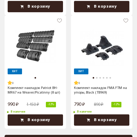
В корзину
В корзину
ХИТ
ХИТ
Комплект накладок Patriot BH-
Комплект накладок FMA FTM на
MR67 на Weaver/Picatinny (8 шт)
упоры, Black (TB969)
990
790
1 450
890
-32%
-12%
В наличии
В наличии
В корзину
В корзину