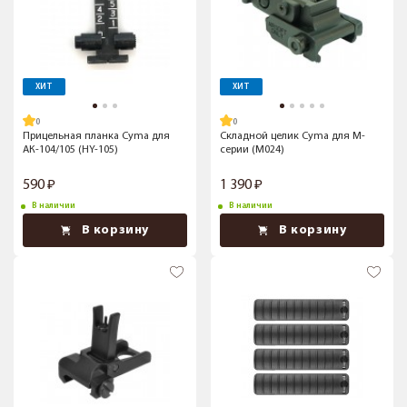
ХИТ
ХИТ
Прицельная планка Cyma для
Складной целик Cyma для М-
АК-104/105 (HY-105)
серии (M024)
590
1 390
В наличии
В наличии
В корзину
В корзину