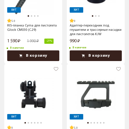
ХИТ
ХИТ
5.0
RIS-планка Cyma для пистолета
Адаптер-переходник под
Glock CM030 (C.29)
глушители и трассерные насадки
для пистолетов KJW
1 590
990
1 990
-21%
В наличии
В наличии
В корзину
В корзину
ХИТ
ХИТ
5.0