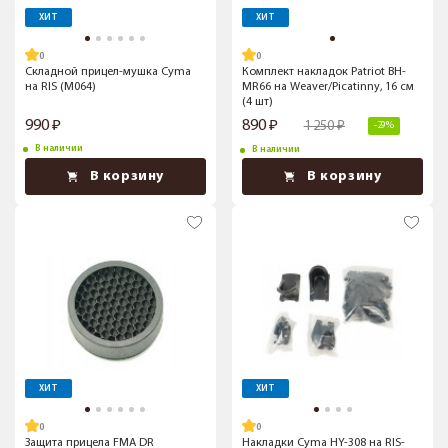
ХИТ
ХИТ
Складной прицел-мушка Cyma
Комплект накладок Patriot BH-
на RIS (M064)
MR66 на Weaver/Picatinny, 16 см
(4 шт)
990
890
1 250
-29%
В наличии
В наличии
В корзину
В корзину
ХИТ
ХИТ
Защита прицела FMA DR
Накладки Cyma HY-308 на RIS-