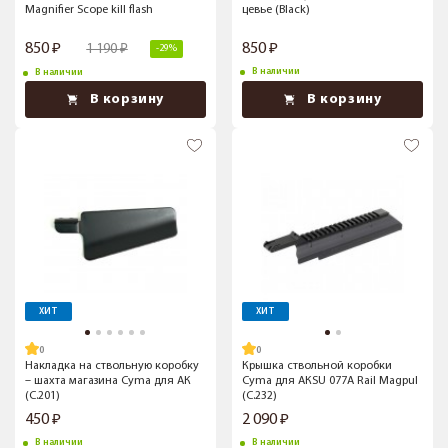
Magnifier Scope kill flash
цевье (Black)
850
850
1 190
-29%
В наличии
В наличии
В корзину
В корзину
ХИТ
ХИТ
Накладка на ствольную коробку
Крышка ствольной коробки
– шахта магазина Cyma для АК
Cyma для АКSU 077A Rail Magpul
(C.201)
(C.232)
450
2 090
В наличии
В наличии