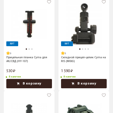
ХИТ
ХИТ
Прицельная планка Cyma для
Складной прицел-целик Cyma на
АК/СВД (HY-107)
RIS (M065)
530
1 590
В наличии
В наличии
В корзину
В корзину