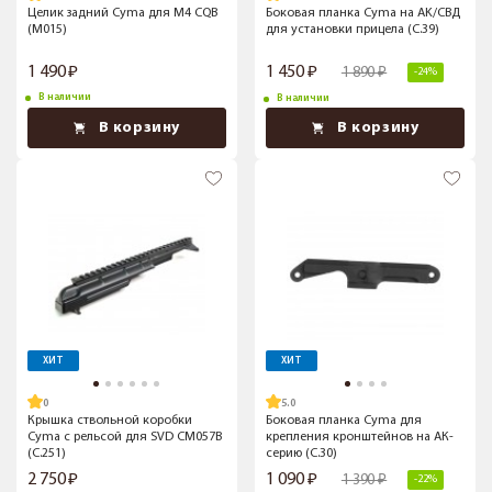
Целик задний Cyma для M4 CQB
Боковая планка Cyma на AK/СВД
(M015)
для установки прицела (C.39)
1 490
1 450
1 890
-24%
В наличии
В наличии
В корзину
В корзину
ХИТ
ХИТ
5.0
Крышка ствольной коробки
Боковая планка Cyma для
Cyma c рельсой для SVD CM057B
крепления кронштейнов на АК-
(C.251)
серию (C.30)
2 750
1 090
1 390
-22%