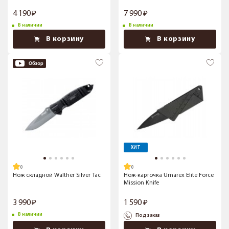
4 190
7 990
В наличии
В наличии
В корзину
В корзину
ХИТ
Нож складной Walther Silver Tac
Нож-карточка Umarex Elite Force
Mission Knife
3 990
1 590
В наличии
Под заказ