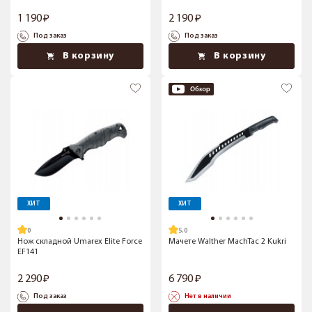
1 190
2 190
Под заказ
Под заказ
В корзину
В корзину
ХИТ
ХИТ
5.0
Нож складной Umarex Elite Force
Мачете Walther MachTac 2 Kukri
EF141
2 290
6 790
Под заказ
Нет в наличии