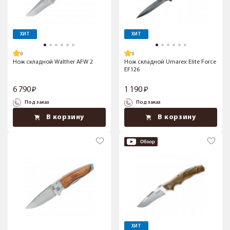
ХИТ
ХИТ
Нож складной Walther AFW 2
Нож складной Umarex Elite Force
EF126
6 790
1 190
Под заказ
Под заказ
В корзину
В корзину
ХИТ