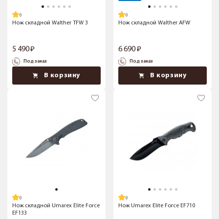
Нож складной Walther TFW 3
Нож складной Walther AFW
5 490
6 690
Под заказ
Под заказ
В корзину
В корзину
Нож складной Umarex Elite Force
Нож Umarex Elite Force EF710
EF133