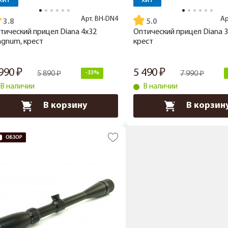
ХИТ
ХИТ
Арт.
BH-DN4
Ар
3.8
5.0
тический прицел Diana 4x32
Оптический прицел Diana 3
gnum, крест
крест
 990
5 490
5 890
-33%
7 990
В наличии
В наличии
В корзину
В корзин