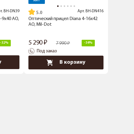
ХИТ
т.
BH-DN39
Арт.
BH-DN416
5.0
-9x40 AO,
Оптический прицел Diana 4-16x42
AO, Mil-Dot
5 290
-32%
7 990
-34%
Под заказ
у
В корзину