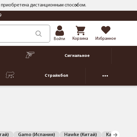
ть приобретена дистанционным способом.
9
Корзина
Избранное
Войти
Сигнальное
Страйкбол
тай)
Gamo (Испания)
Hawke (Китай)
Kandar (Кита