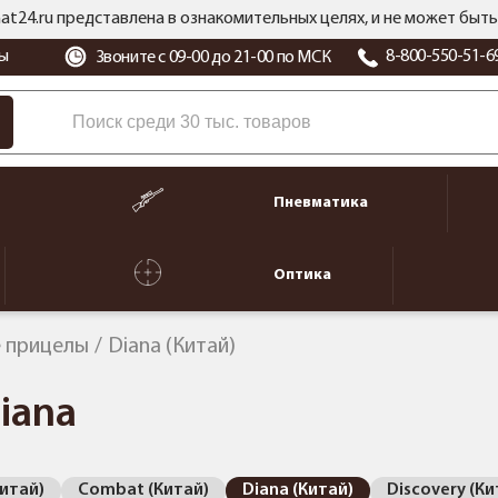
at24.ru представлена в ознакомительных целях, и не может бы
ы
8-800-550-51-6
Звоните с 09-00 до 21-00 по МСК
Пневматика
Оптика
 прицелы
Diana (Китай)
iana
Китай)
Combat (Китай)
Diana (Китай)
Discovery (Ки