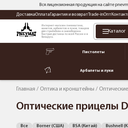
Вся лицензионная продукция на сайте pnevm
Доставка
Оплата
Гарантия и возврат
Trade-in
Опт
Контакт
Интернет-магазин пневматики,
макетов, арбалетов и луков, товаров
Каталог
для страйкбола и самообороны.
Быстрая доставка по всей России и в
Беларусь.
Пистолеты
Арбалеты и луки
Главная
Оптика и кронштейны
Оптические
Оптические прицелы D
Все
Borner (США)
BSA (Китай)
Bushnell (