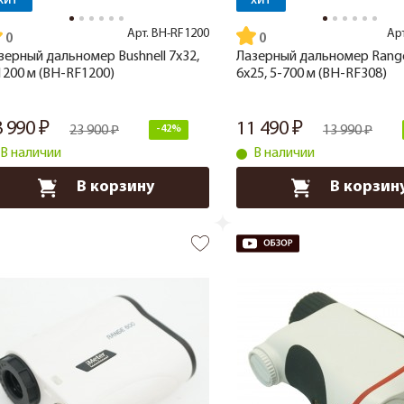
ХИТ
ХИТ
Арт.
BH-RF1200
Ар
зерный дальномер Bushnell 7x32,
Лазерный дальномер Range
1200 м (BH-RF1200)
6x25, 5-700 м (BH-RF308)
3 990
11 490
23 900
-42%
13 990
В наличии
В наличии
В корзину
В корзин