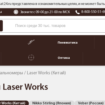
at24.ru представлена в ознакомительных целях, и не может бы
ы
8-800-550-51-6
Звоните с 09-00 до 21-00 по МСК
Пневматика
Оптика
дальномеры
Laser Works (Китай)
Laser Works
r Works (Китай)
Nikko Stirling (Япония)
Veber (Россия)