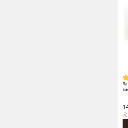
Ла
Ea
1