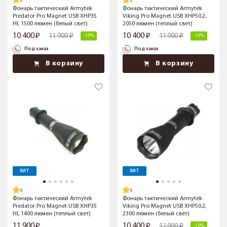
Фонарь тактический Armytek
Фонарь тактический Armytek
Predator Pro Magnet USB XHP35
Viking Pro Magnet USB XHP50.2,
HI, 1500 люмен (белый свет)
2050 люмен (теплый свет)
10 400
10 400
11 900
11 900
-13%
-13%
Под заказ
Под заказ
В корзину
В корзину
ХИТ
ХИТ
Фонарь тактический Armytek
Фонарь тактический Armytek
Predator Pro Magnet USB XHP35
Viking Pro Magnet USB XHP50.2,
HI, 1400 люмен (теплый свет)
2300 люмен (белый свет)
11 900
10 400
11 900
-13%