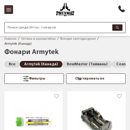
Поиск среди 30 тыс. товаров
Главная
Оптика и кронштейны
Фонари светодиодные
Armytek (Канада)
Фонари Armytek
Все
Armytek (Канада)
BowMaster (Тайвань)
Coast 
Фильтры