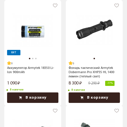
ХИТ
Аккумулятор Armytek 18350 Li-
Фонарь тактический Armytek
Ion 900mAh
Dobermann Pro XHP35 HI, 1400
люмен (теплый свет)
1 090
8 300
9 290
-11%
В наличии
В наличии
В корзину
В корзину