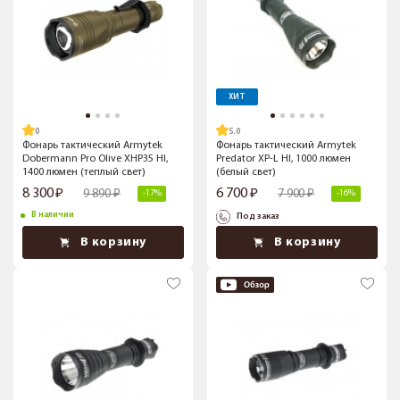
ХИТ
5.0
Фонарь тактический Armytek
Фонарь тактический Armytek
Dobermann Pro Olive XHP35 HI,
Predator XP-L HI, 1000 люмен
1400 люмен (теплый свет)
(белый свет)
8 300
6 700
9 890
7 900
-17%
-16%
В наличии
Под заказ
В корзину
В корзину