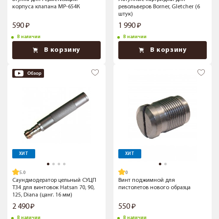
корпуса клапана МР-654К
револьверов Borner, Gletcher (6
штук)
590
1 990
В наличии
В наличии
В корзину
В корзину
ХИТ
ХИТ
5.0
Саундмодератор цельный СУЦП
Винт поджимной для
Т34 для винтовок Hatsan 70, 90,
пистолетов нового образца
125, Diana (цанг. 16 мм)
2 490
550
В наличии
В наличии