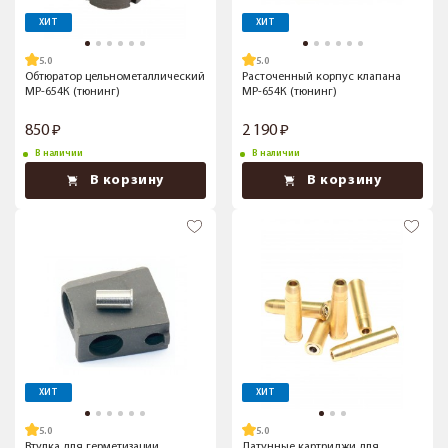
ХИТ
ХИТ
5.0
5.0
Обтюратор цельнометаллический
Расточенный корпус клапана
МР-654К (тюнинг)
МР-654К (тюнинг)
850
2 190
В наличии
В наличии
В корзину
В корзину
ХИТ
ХИТ
5.0
5.0
Втулка для герметизации
Латунные картриджи для