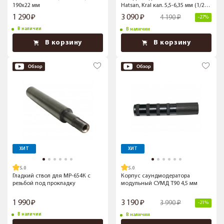
190x22 мм
Hatsan, Kral кал. 5,5-6,35 мм (1/2”
UNF -20)
1 290
3 090
4 190
-27%
В наличии
В наличии
В корзину
В корзину
ХИТ
ХИТ
5.0
5.0
Гладкий ствол для МР-654К с
Корпус саундмодератора
резьбой под прокладку
модульный СУМД Т90 4,5 мм
1 990
3 190
3 990
-21%
В наличии
В наличии