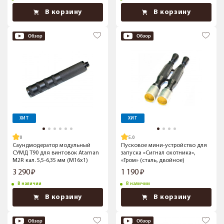
В корзину
В корзину
ХИТ
ХИТ
5.0
Саундмодератор модульный
Пусковое мини-устройство для
СУМД Т90 для винтовок Ataman
запуска «Сигнал охотника»,
M2R кал. 5,5-6,35 мм (M16x1)
«Гром» (сталь, двойное)
3 290
1 190
В наличии
В наличии
В корзину
В корзину