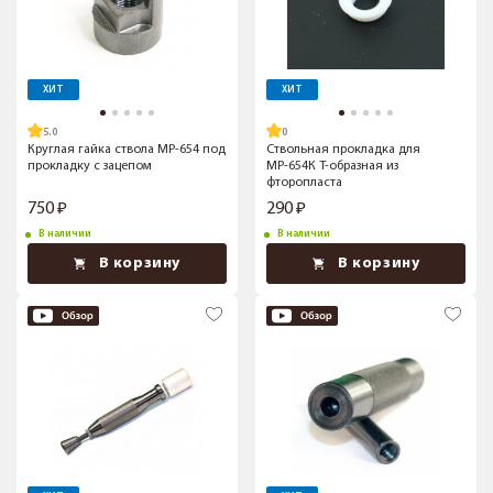
ХИТ
ХИТ
5.0
Круглая гайка ствола МР-654 под
Ствольная прокладка для
прокладку с зацепом
МР-654К T-образная из
фторопласта
750
290
В наличии
В наличии
В корзину
В корзину