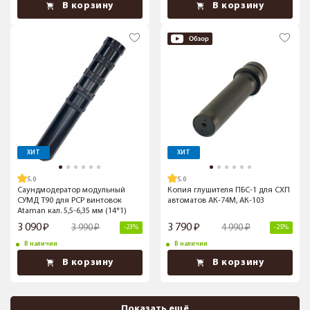
В корзину
В корзину
ХИТ
ХИТ
5.0
5.0
Саундмодератор модульный
Копия глушителя ПБС-1 для СХП
СУМД Т90 для PCP винтовок
автоматов АК-74М, АК-103
Ataman кал. 5,5-6,35 мм (14*1)
3 090
3 790
3 990
4 990
-23%
-25%
В наличии
В наличии
В корзину
В корзину
Показать ещё