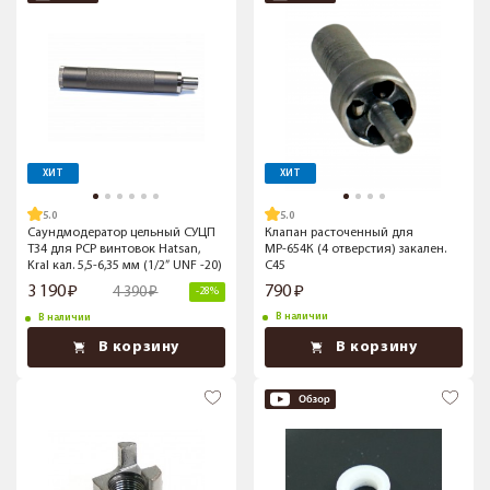
ХИТ
ХИТ
5.0
5.0
Саундмодератор цельный СУЦП
Клапан расточенный для
Т34 для PCP винтовок Hatsan,
МР-654К (4 отверстия) закален.
Kral кал. 5,5-6,35 мм (1/2” UNF -20)
С45
3 190
790
4 390
-28%
В наличии
В наличии
В корзину
В корзину