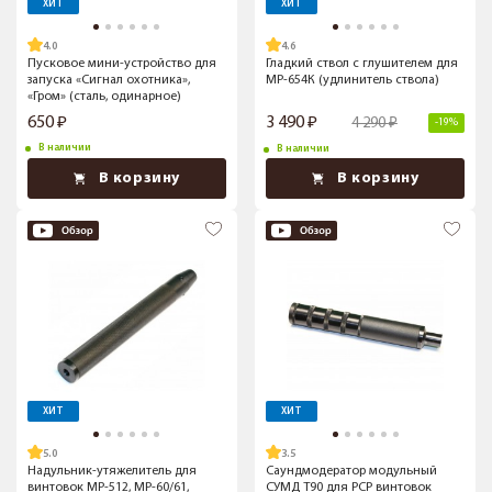
ХИТ
ХИТ
4.0
4.6
Пусковое мини-устройство для
Гладкий ствол с глушителем для
запуска «Сигнал охотника»,
МР-654К (удлинитель ствола)
«Гром» (сталь, одинарное)
650
3 490
4 290
-19%
В наличии
В наличии
В корзину
В корзину
ХИТ
ХИТ
5.0
3.5
Надульник-утяжелитель для
Саундмодератор модульный
винтовок МР-512, МР-60/61,
СУМД Т90 для PCP винтовок