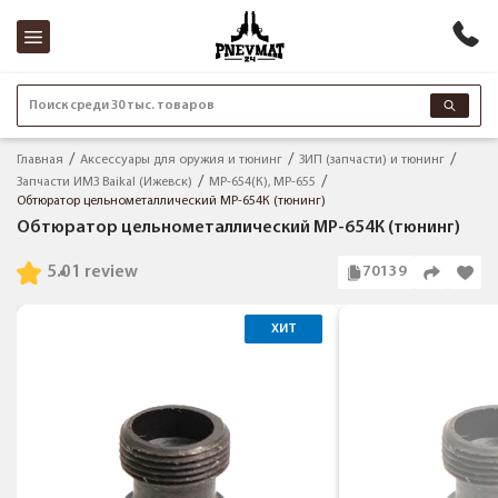
Поиск среди 30 тыс. товаров
Главная
Аксессуары для оружия и тюнинг
ЗИП (запчасти) и тюнинг
Запчасти ИМЗ Baikal (Ижевск)
МР-654(К), МР-655
Обтюратор цельнометаллический МР-654К (тюнинг)
Обтюратор цельнометаллический МР-654К (тюнинг)
5.0
1 review
70139
ХИТ