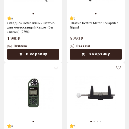
Складной компактный штатив
Штатив Kestrel Meter Collapsible
для метеостанций Kestrel (без
Tripod
зажима) (0796)
1 990
5 790
Под заказ
Под заказ
В корзину
В корзину