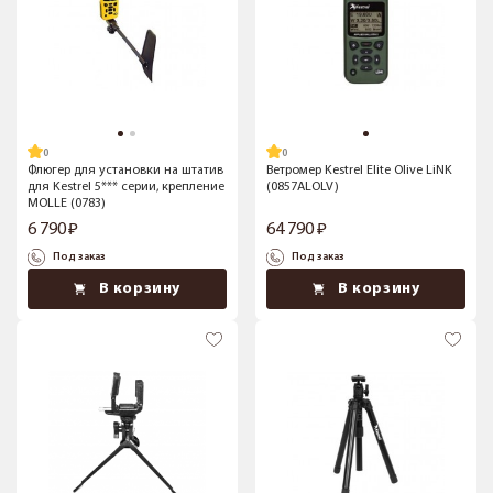
Флюгер для установки на штатив
Ветромер Kestrel Elite Olive LiNK
для Kestrel 5*** серии, крепление
(0857ALOLV)
MOLLE (0783)
6 790
64 790
Под заказ
Под заказ
В корзину
В корзину