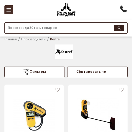
Поиск среди 30 тыс. товаров
Главная
Производители
Kestrel
Фильтры