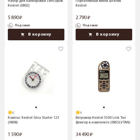
Набор для калибровки сенсоров
Портативный мини штатив
Kestrel (0802)
Kestrel
5 890
2 790
Под заказ
Под заказ
В корзину
В корзину
Компас Kestrel Silva Starter 123
Ветромер Kestrel 5500 Link Tan
(0808)
флюгер в комплекте (0855LVTAN)
1 590
34 490