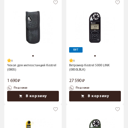
ХИТ
Чехол для метеостанций Kestrel
Ветромер Kestrel 5000 LINK
(0805)
(0850LBLK)
1 690
27 590
Под заказ
Под заказ
В корзину
В корзину