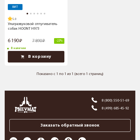
ХИТ
5.0
Ультразвуковой отпугиватель
собак HOONT H973
6 190
7 890
-22%
В наличии
В корзину
Показано с 1 по 1 из 1 (всего 1 страниц)
8 (800) 550-51-69
8 (499) 685-45-92
Заказать обратный звонок