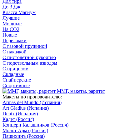
Для тира
До 3 Дж
Класса Магнум
Лучшие
Мощные
На CO2
Новые
Переломки
С газовой пружиной
С накачкой
С пистолетной рукоятью
С подствольным взводом
С прицелом
Складные
Снайперские
Спортивные
ММГ, макеты, раритет
Макеты по производителю:
Armas del Mundo (Испания)
Art Gladius (Испания)
Denix (Испания)
Кадет (Россия)
Концерн Калашников (Россия)
Молот Армз (Россия)
Пашихинъ (Россия)