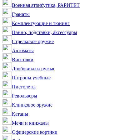
Военная атрибутика, РАРИТЕТ
Гранаты
Комплектующие и тюнинг
Панно, подставки, аксессуары
Стрелковое оружие
Автоматы
Винтовки
Дробовики и ружья
Патроны учебные
Пистолеты
Револьверы
Клинковое оружие
Катаны
Мечи и кинжалы
Офицерские кортики