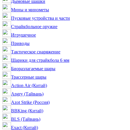
Дымовые шашки
Мины и минометы
Пусковые устройства и части
Страйкбольное оружие
Игрушечное
Приводы
Тактическое снаряжение
Шарики для страйкбола 6 мм
Биоразлагаемые шары
Трассерные шары
Action Air (Китай)
Angry (Тайвань)
Azot Strike (Россия)
BBKing (Китай)
BLS (Тайвань)
Exact (Китай)