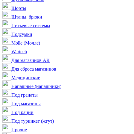
Шорты
Штаны, брюки
Питьевые системы
Подсумки
Molle (Молле)
Wartech
Для магазинов АК
Для сброса магазинов
Медицинские
Напашные (напашники)
Под гранаты
Под магазины
Под рации
Под турникет (жгут)
Прочие