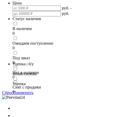
Цена
руб.
-
руб.
Статус наличия
В наличии
0
Ожидаем поступление
0
Под заказ
0
Уценка | б/у
Нет в наличии
Комиссионка
0
Уценка
Снят с продажи
0
Сброс
Применить