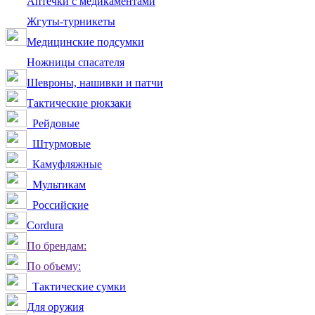
Аптечки с медикаментами
Жгуты-турникеты
Медицинские подсумки
Ножницы спасателя
Шевроны, нашивки и патчи
Тактические рюкзаки
Рейдовые
Штурмовые
Камуфляжные
Мультикам
Российские
Сordura
По брендам:
По объему:
Тактические сумки
Для оружия