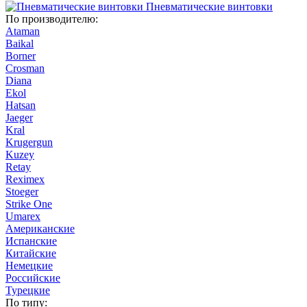
Пневматические винтовки
По производителю:
Ataman
Baikal
Borner
Crosman
Diana
Ekol
Hatsan
Jaeger
Kral
Krugergun
Kuzey
Retay
Reximex
Stoeger
Strike One
Umarex
Американские
Испанские
Китайские
Немецкие
Российские
Турецкие
По типу: