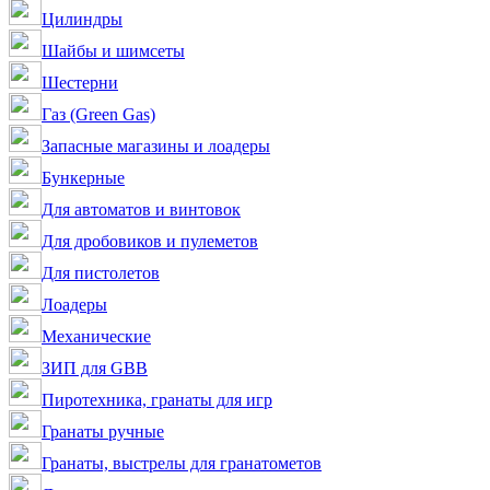
Цилиндры
Шайбы и шимсеты
Шестерни
Газ (Green Gas)
Запасные магазины и лоадеры
Бункерные
Для автоматов и винтовок
Для дробовиков и пулеметов
Для пистолетов
Лоадеры
Механические
ЗИП для GBB
Пиротехника, гранаты для игр
Гранаты ручные
Гранаты, выстрелы для гранатометов