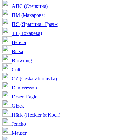
АПС (Стечкина)
ПМ (Макарова)
ПЯ (Ярыгина «Грач»)
ТТ (Токарева)
Beretta
Bersa
Browning
Colt
CZ (Ceska Zbrojovka)
Dan Wesson
Desert Eagle
Glock
H&K (Heckler & Koch)
Jericho
Mauser