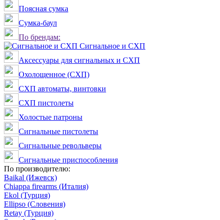
Поясная сумка
Сумка-баул
По брендам:
Сигнальное и СХП
Аксессуары для сигнальных и СХП
Охолощенное (СХП)
СХП автоматы, винтовки
СХП пистолеты
Холостые патроны
Сигнальные пистолеты
Сигнальные револьверы
Сигнальные приспособления
По производителю:
Baikal (Ижевск)
Chiappa firearms (Италия)
Ekol (Турция)
Ellipso (Словения)
Retay (Турция)