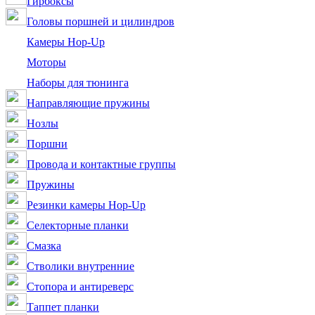
Гирбоксы
Головы поршней и цилиндров
Камеры Hop-Up
Моторы
Наборы для тюнинга
Направляющие пружины
Нозлы
Поршни
Провода и контактные группы
Пружины
Резинки камеры Hop-Up
Селекторные планки
Смазка
Стволики внутренние
Стопора и антиреверс
Таппет планки