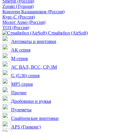
Smersh (Россия)
Zoraki (Турция)
Концерн Калашников (Россия)
Курс-С (Россия)
Молот Армз (Россия)
ТОЗ (Россия)
Страйкбол (AirSoft)
Автоматы и винтовки
АК серия
M серия
АС ВАЛ, ВСС, СР-3М
G (G36) серия
MP5 серия
Прочие
Дробовики и ружья
Пулеметы
Снайперские винтовки
APS (Гонконг)