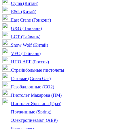
Cyma (Китай)
E&L (Китай)
East Crane (Гонконг)
G&G (Тайвань)
LCT (Тайвань)
Snow Wolf (Китай)
VFC (Тайвань)
НПО АЕГ (Россия)
Страйкбольные пистолеты
Газовые (Green Gas)
Газобаллонные (CO2)
Пистолет Макарова (ПМ)
Пистолет Ярыгина (Грач)
Пружинные (Spring)
Электропневмат. (AEP)
Револьверы