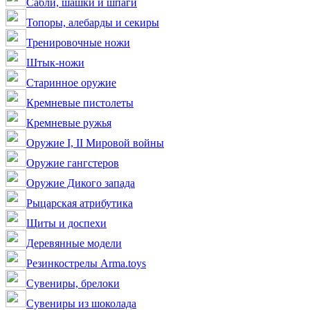
Сабли, шашки и шпаги
Топоры, алебарды и секиры
Тренировочные ножи
Штык-ножи
Старинное оружие
Кремневые пистолеты
Кремневые ружья
Оружие I, II Мировой войны
Оружие гангстеров
Оружие Дикого запада
Рыцарская атрибутика
Щиты и доспехи
Деревянные модели
Резинкострелы Arma.toys
Сувениры, брелоки
Сувениры из шоколада