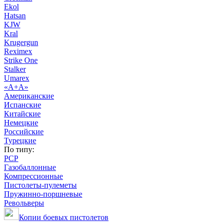
Ekol
Hatsan
KJW
Kral
Krugergun
Reximex
Strike One
Stalker
Umarex
«А+А»
Американские
Испанские
Китайские
Немецкие
Российские
Турецкие
По типу:
PCP
Газобаллонные
Компрессионные
Пистолеты-пулеметы
Пружинно-поршневые
Револьверы
Копии боевых пистолетов