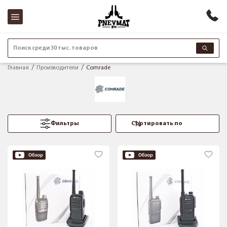
Поиск среди 30 тыс. товаров
Главная
Производители
Comrade
Фильтры