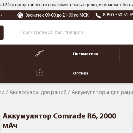
at24.ru представлена в ознакомительных целях, и не может бы
ы
8-800-550-51-6
Звоните с 09-00 до 21-00 по МСК
Пневматика
Оптика
ии
Аксессуары для раций
Аккумуляторы для рац
Аккумулятор Comrade R6, 2000
мАч