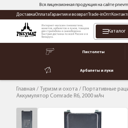
Вся лицензионная продукция на сайте pnevm
Доставка
Оплата
Гарантия и возврат
Trade-in
Опт
Контакт
Интернет-магазин пневматики,
макетов, арбалетов и луков, товаров
Каталог
для страйкбола и самообороны.
Быстрая доставка по всей России и в
Беларусь.
Пистолеты
Арбалеты и луки
Главная
Туризм и охота
Портативные рац
Аккумулятор Comrade R6, 2000 мАч