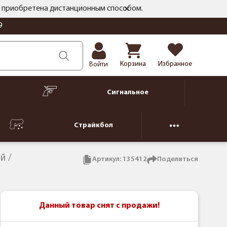
ть приобретена дистанционным способом.
9
Корзина
Избранное
Войти
Сигнальное
Страйкбол
ий
Артикул:
135412
Поделиться
Данный товар снят с продажи!