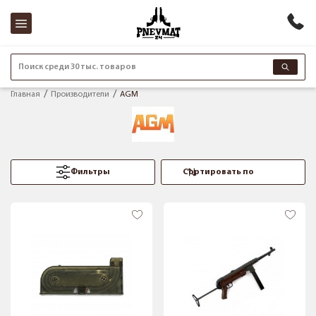
Поиск среди 30 тыс. товаров
Главная
Производители
AGM
Фильтры