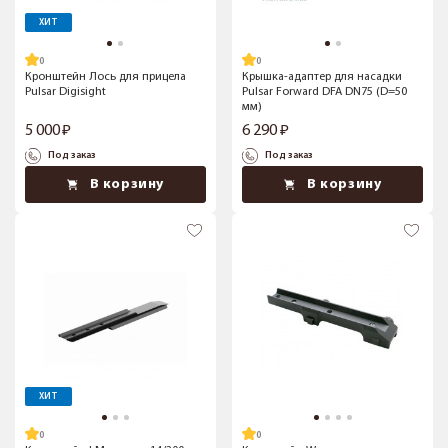
ХИТ
Кронштейн Лось для прицела
Крышка-адаптер для насадки
Pulsar Digisight
Pulsar Forward DFA DN75 (D=50
мм)
5 000
6 290
Под заказ
Под заказ
В корзину
В корзину
ХИТ