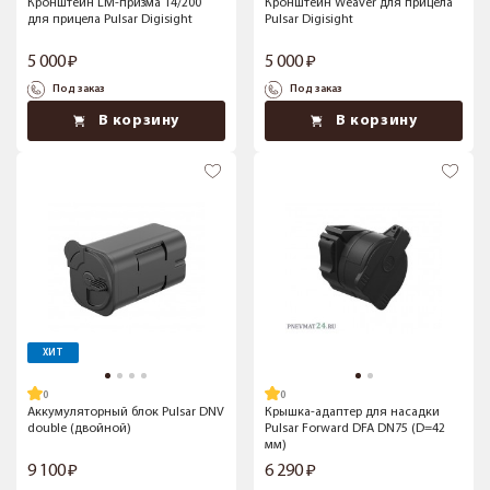
Кронштейн LM-призма 14/200
Кронштейн Weaver для прицела
для прицела Pulsar Digisight
Pulsar Digisight
5 000
5 000
Под заказ
Под заказ
В корзину
В корзину
ХИТ
Аккумуляторный блок Pulsar DNV
Крышка-адаптер для насадки
double (двойной)
Pulsar Forward DFA DN75 (D=42
мм)
9 100
6 290