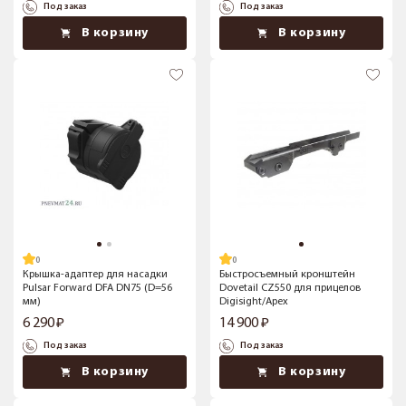
Под заказ
Под заказ
В корзину
В корзину
Крышка-адаптер для насадки
Быстросъемный кронштейн
Pulsar Forward DFA DN75 (D=56
Dovetail CZ550 для прицелов
мм)
Digisight/Apex
6 290
14 900
Под заказ
Под заказ
В корзину
В корзину