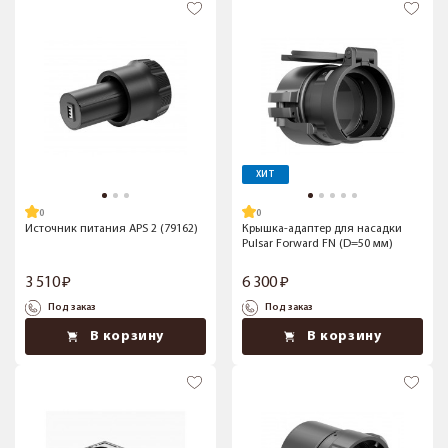
ХИТ
Источник питания APS 2 (79162)
Крышка-адаптер для насадки
Pulsar Forward FN (D=50 мм)
3 510
6 300
Под заказ
Под заказ
В корзину
В корзину