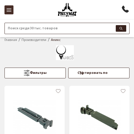
Поиск среди 30 тыс. товаров
Главная
Производители
Аникс
Фильтры