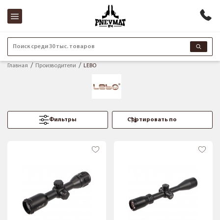
Поиск среди 30 тыс. товаров
Главная
Производители
LEBO
Фильтры