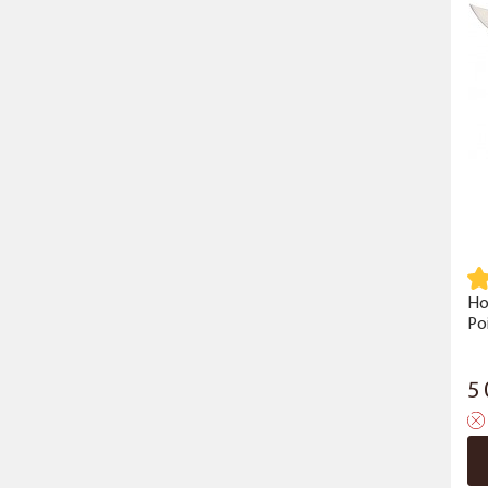
Но
Po
5