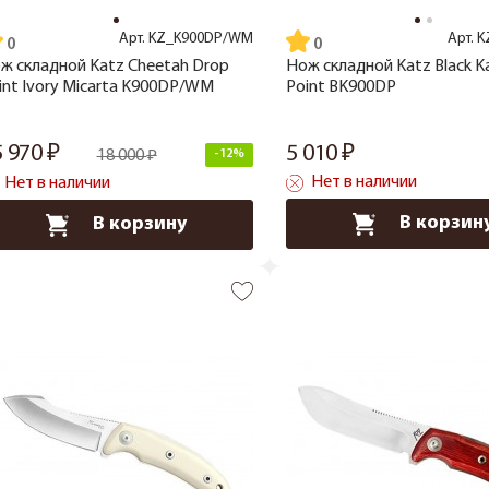
Арт.
KZ_K900DP/WM
Арт.
K
ж складной Katz Cheetah Drop
Нож складной Katz Black K
int Ivory Micarta K900DP/WM
Point BK900DP
5 970
5 010
18 000
-12%
Нет в наличии
Нет в наличии
В корзин
В корзину