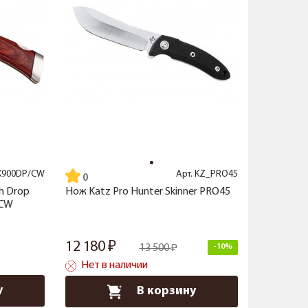
K900DP/CW
Арт.
KZ_PRO45
h Drop
Нож Katz Pro Hunter Skinner PRO45
/CW
12 180
13 500
-10%
Нет в наличии
у
В корзину