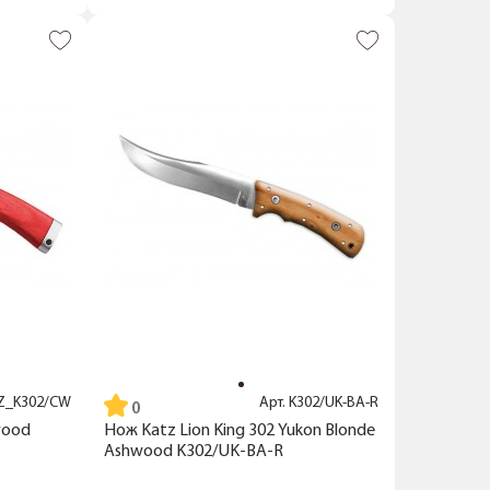
Z_K302/CW
Арт.
K302/UK-BA-R
wood
Нож Katz Lion King 302 Yukon Blonde
Ashwood K302/UK-BA-R