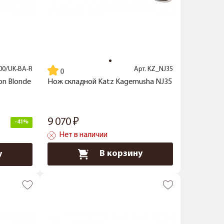
00/UK-BA-R
Арт.
KZ_NJ35
on Blonde
Нож складной Katz Kagemusha NJ35
9 070
-41%
Нет в наличии
В корзину
у