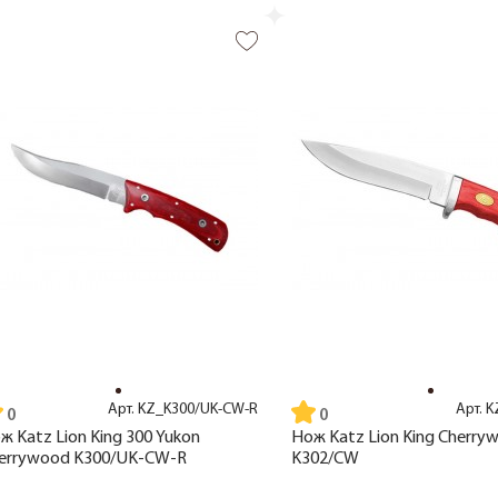
Арт.
KZ_K300/UK-CW-R
Арт.
K
ж Katz Lion King 300 Yukon
Нож Katz Lion King Cherry
errywood K300/UK-CW-R
K302/CW