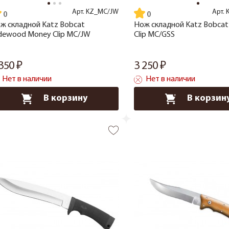
Арт.
KZ_MC/JW
Арт.
ж складной Katz Bobcat
Нож складной Katz Bobca
dewood Money Clip MC/JW
Clip MC/GSS
 350
3 250
Нет в наличии
Нет в наличии
В корзину
В корзин