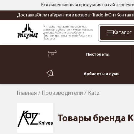
Вся лицензионная продукция на сайте pnevm
Доставка
Оплата
Гарантия и возврат
Trade-in
Опт
Контакт
Интернет-магазин пневматики,
макетов, арбалетов и луков, товаров
Каталог
для страйкбола и самообороны.
Быстрая доставка по всей России и в
Беларусь.
Пистолеты
Арбалеты и луки
Главная
Производители
Katz
Товары бренда K