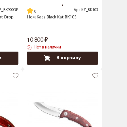
Z_BK900DP
Арт.
KZ_BK103
at Drop
Нож Katz Black Kat BK103
10 800
Нет в наличии
у
В корзину