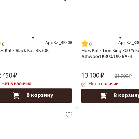
Арт.
KZ_BK308
Арт.
KZ_K3
ж Katz Black Kat BK308
Нож Katz Lion King 300 Yuk
Ashwood K300/UK-BA-R
2 450
13 100
21 900
Нет в наличии
Нет в наличии
В корзину
В корзин