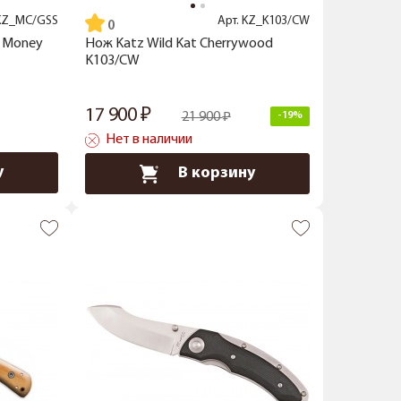
KZ_MC/GSS
Арт.
KZ_K103/CW
t Money
Нож Katz Wild Kat Cherrywood
K103/CW
17 900
21 900
-19%
Нет в наличии
у
В корзину