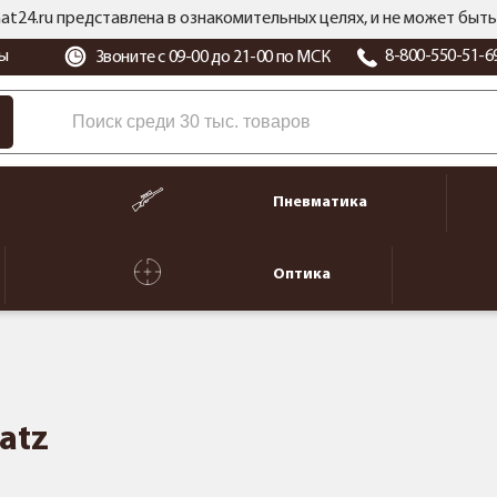
at24.ru представлена в ознакомительных целях, и не может бы
ы
8-800-550-51-6
Звоните с 09-00 до 21-00 по МСК
Пневматика
Оптика
atz