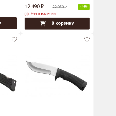
12 490
22 050
-44%
Нет в наличии
у
В корзину