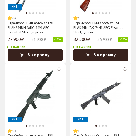
ХИТ
4.0
Страйкбольный автомат E&L
Страйкбольный автомат E&L
ELAKS74UN (АКС-74У) AEG
ELAK74N (АК-74Н) AEG Essential
Essential Steel, дерево
Steel, дерево
27 900
32 500
31 900
36 900
-13%
-12%
В наличии
В наличии
В корзину
В корзину
ХИТ
ХИТ
5.0