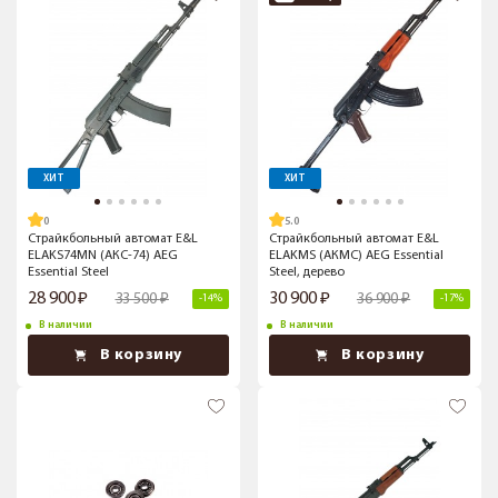
ХИТ
ХИТ
5.0
Страйкбольный автомат E&L
Страйкбольный автомат E&L
ELAKS74MN (АКС-74) AEG
ELAKMS (АКМС) AEG Essential
Essential Steel
Steel, дерево
28 900
30 900
33 500
36 900
-14%
-17%
В наличии
В наличии
В корзину
В корзину