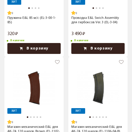
ХИТ
ХИТ
Пружина E&L 85 м/с (EL-3-00-1-
Проводка E&L Swich Assembly
85)
для гирбоксов Ver. 3 (EL-3-04)
320
3 490
В наличии
В наличии
В корзину
В корзину
ХИТ
ХИТ
Магазин механический E&L для
Магазин механический E&L для
АК-74, 120 шаров, Brown (EL-1102-
АК-74, 120 шаров (EL-1106-04-B)