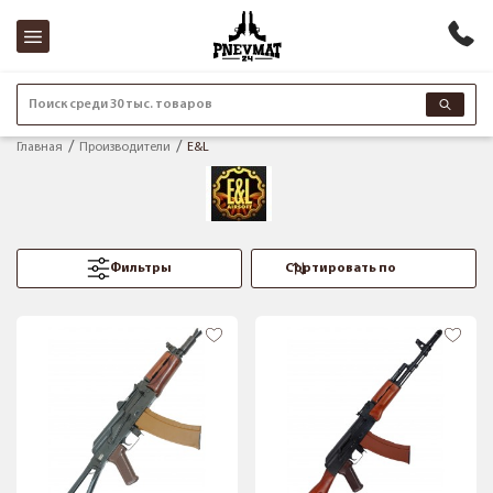
Поиск среди 30 тыс. товаров
Главная
Производители
E&L
Фильтры