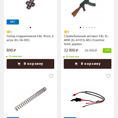
ХИТ
Набор подшипников E&L 9mm, 6
Страйкбольный автомат E&L EL-
штук (EL-3A-003)
AKM (EL-A101S) AEG Essential
Steel, дерево
890
32 900
36 900
-11%
В наличии
В наличии
В корзину
В корзину