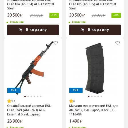
Страйкбольный автомат E&L
Страйкбольный автомат E&L
ELAK104 (АК-104) AEG Essential
ELAK105 (АК-105) AEG Essential
Steel
Steel
30 500
30 500
34 900
37 900
-13%
-20%
В наличии
В наличии
В корзину
В корзину
ХИТ
ХИТ
3.7
Страйкбольный автомат E&L
Магазин механический E&L для
ELAKS74N (АКС-74Н) AEG
АК-74/12, 150 шаров, Black (EL-
Essential Steel, дерево
1116-08)
28 900
1 490
В наличии
В наличии