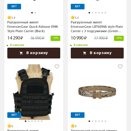
ХИТ
ХИТ
5.0
5.0
Разгрузочный жилет
Разгрузочный жилет
EmersonGear Quick Release 094K
EmersonGear LBT6094A style Plate
Style Plate Carrier (Black)
Carrier с 3 подсумками (Green
Camo)
14 290
10 990
16 990
17 990
-16%
-39%
В наличии
В наличии
В корзину
В корзину
ХИТ
ХИТ