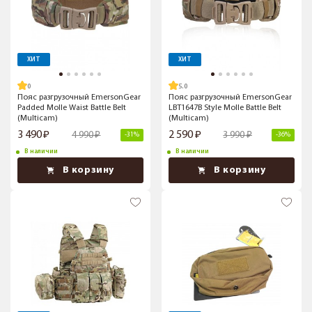
ХИТ
ХИТ
5.0
Пояс разгрузочный EmersonGear
Пояс разгрузочный EmersonGear
Padded Molle Waist Battle Belt
LBT1647B Style Molle Battle Belt
(Multicam)
(Multicam)
3 490
2 590
4 990
3 990
-31%
-36%
В наличии
В наличии
В корзину
В корзину