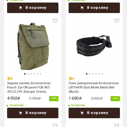
В наличии
В наличии
В корзину
В корзину
Задняя панель EmersonGear
Пояс разгрузочный EmersonGear
Pouch Zip-ON panel FOR AVS
LBT1647B Style Molle Battle Belt
JPC2.0 CPC (Ranger Green)
(Black)
4 950
1 690
5 990
2 990
-18%
-44%
В наличии
В наличии
В корзину
В корзину