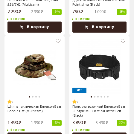
EmersonGear LCS Rifle Magazine
двухточечный EmersonGear Two
5.56/7.62 (Multicam)
Point sling (Black)
2 290
790
2 990
1 090
-24%
-28%
В наличии
В наличии
В корзину
В корзину
ХИТ
Шляпа тактическая EmersonGear
Пояс разгрузочный EmersonGear
Boonie Hat (Multicam)
CP Style MRB Tactical Battle Belt
(Black)
1 490
3 890
1 990
5 490
-26%
-30%
В наличии
В наличии