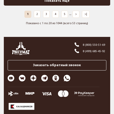
Показать ещё
1
2
3
4
5
....
>
>|
Показано с 1 по 20 из 1044 (всего 53 страниц)
8 (800) 550-51-69
8 (499) 685-45-92
Заказать обратный звонок