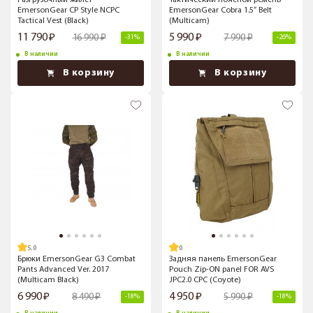
Разгрузочный жилет
Тактический поясной ремень
EmersonGear CP Style NCPC
EmersonGear Cobra 1.5” Belt
Tactical Vest (Black)
(Multicam)
11 790
5 990
16 990
7 990
-31%
-26%
В наличии
В наличии
В корзину
В корзину
5.0
Брюки EmersonGear G3 Combat
Задняя панель EmersonGear
Pants Advanced Ver. 2017
Pouch Zip-ON panel FOR AVS
(Multicam Black)
JPC2.0 CPC (Coyote)
6 990
4 950
8 490
5 990
-18%
-18%