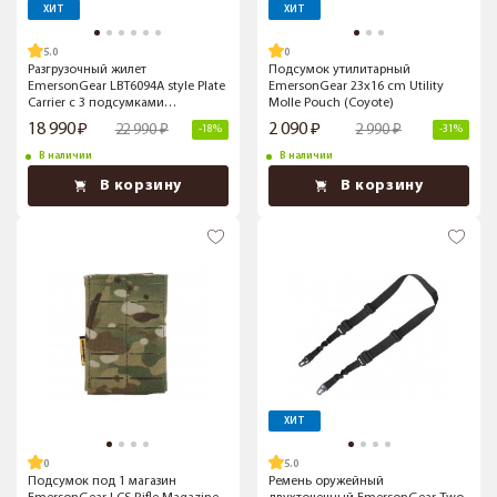
ХИТ
ХИТ
5.0
Разгрузочный жилет
Подсумок утилитарный
EmersonGear LBT6094A style Plate
EmersonGear 23x16 cm Utility
Carrier с 3 подсумками
Molle Pouch (Coyote)
(Multicam)
18 990
2 090
22 990
2 990
-18%
-31%
В наличии
В наличии
В корзину
В корзину
ХИТ
5.0
Подсумок под 1 магазин
Ремень оружейный