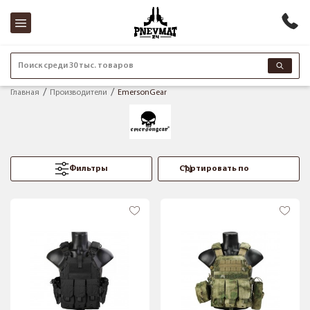
Поиск среди 30 тыс. товаров
Главная
Производители
EmersonGear
Фильтры