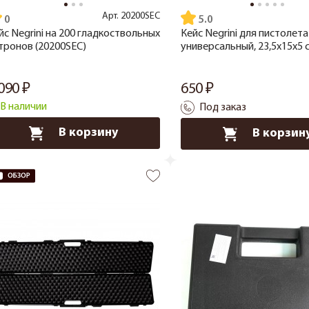
Арт.
20200SEC
5.0
йс Negrini на 200 гладкоствольных
Кейс Negrini для пистолета
тронов (20200SEC)
универсальный, 23,5x15x5 с
 090
650
В наличии
Под заказ
В корзину
В корзин