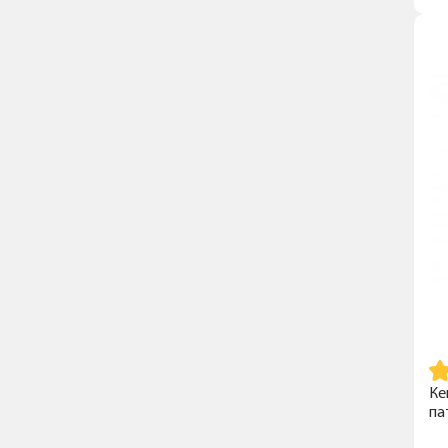
Ке
па