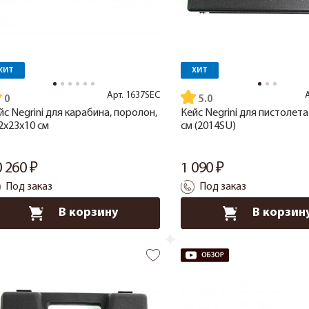
ХИТ
ХИТ
Арт.
1637SEC
5.0
йс Negrini для карабина, поролон,
Кейс Negrini для пистолета
2x23x10 см
см (2014SU)
0 260
1 090
Под заказ
Под заказ
В корзину
В корзин