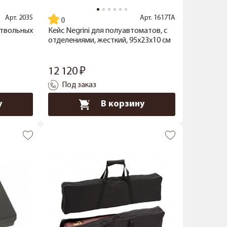
Арт.
2035
Арт.
1617TA
оствольных
Кейс Negrini для полуавтоматов, с
отделениями, жесткий, 95x23x10 см
12 120
Под заказ
у
В корзину