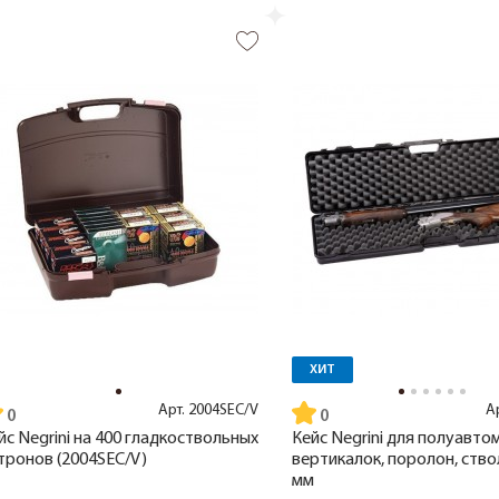
ХИТ
Арт.
2004SEC/V
А
йс Negrini на 400 гладкоствольных
Кейс Negrini для полуавто
тронов (2004SEC/V)
вертикалок, поролон, ство
мм