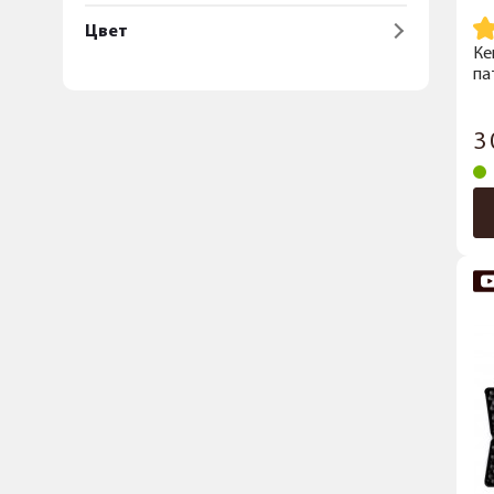
Цвет
Ке
па
3