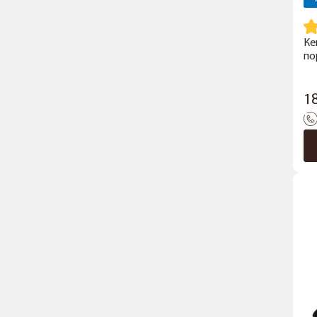
Ке
по
1