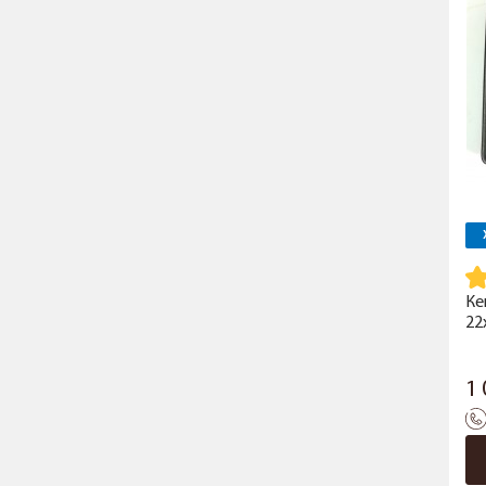
Ке
22
1