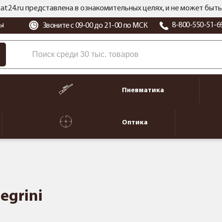
at24.ru представлена в ознакомительных целях, и не может бы
ы
8-800-550-51-6
Звоните с 09-00 до 21-00 по МСК
Пневматика
Оптика
egrini