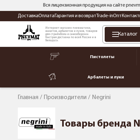
Вся лицензионная продукция на сайте pnevm
Доставка
Оплата
Гарантия и возврат
Trade-in
Опт
Контакт
Интернет-магазин пневматики,
макетов, арбалетов и луков, товаров
Каталог
для страйкбола и самообороны.
Быстрая доставка по всей России и в
Беларусь.
Пистолеты
Арбалеты и луки
Главная
Производители
Negrini
Товары бренда N