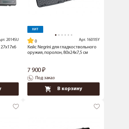
ХИТ
Арт.
2014SU
Арт.
1601ISY
 27x17x6
Кейс Negrini для гладкоствольного
оружия, поролон, 80x24x7,5 см
7 900
Под заказ
у
В корзину