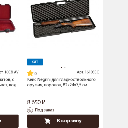
ХИТ
рт.
1603I AV
Арт.
1610SEC
атов, с
Кейс Negrini для гладкоствольного
вет, код.
оружия, поролон, 82x24x7,5 см
8 650
Под заказ
у
В корзину