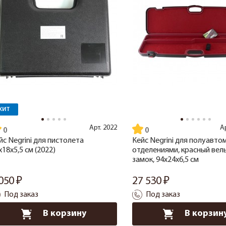
ХИТ
Арт.
2022
А
йс Negrini для пистолета
Кейс Negrini для полуавтом
x18x5,5 см (2022)
отделениями, красный вель
замок, 94x24x6,5 см
 050
27 530
Под заказ
Под заказ
В корзину
В корзин