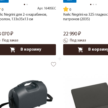
Арт.
1640SEC
йс Negrini для 2-х карабинов,
Кейс Negrini на 325 гладк
ролон, 133x35x13 см
патронов (2035)
8 070
22 990
Под заказ
Под заказ
В корзину
В корзин