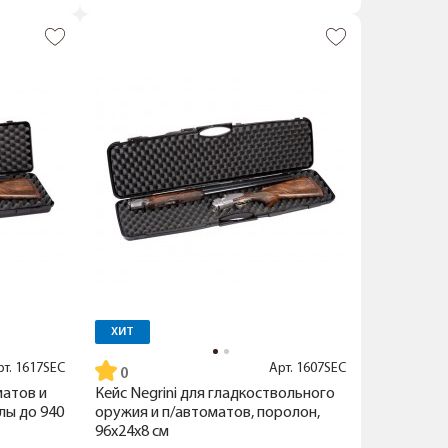
ХИТ
рт.
1617SEC
Арт.
1607SEC
матов и
Кейс Negrini для гладкоствольного
лы до 940
оружия и п/автоматов, поролон,
96х24х8 см