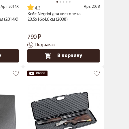
Арт.
2014X
Арт.
2038
4.3
Кейс Negrini для пистолета
м (2014X)
23,5x16x4,6 см (2038)
790
Под заказ
у
В корзину