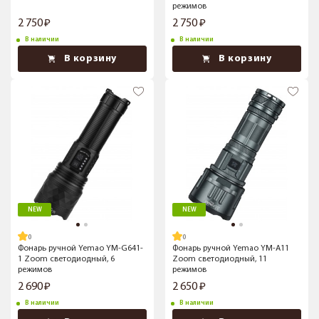
режимов
2 750
2 750
В наличии
В наличии
В корзину
В корзину
NEW
NEW
Фонарь ручной Yemao YM-G641-
Фонарь ручной Yemao YM-A11
1 Zoom светодиодный, 6
Zoom светодиодный, 11
режимов
режимов
2 690
2 650
В наличии
В наличии