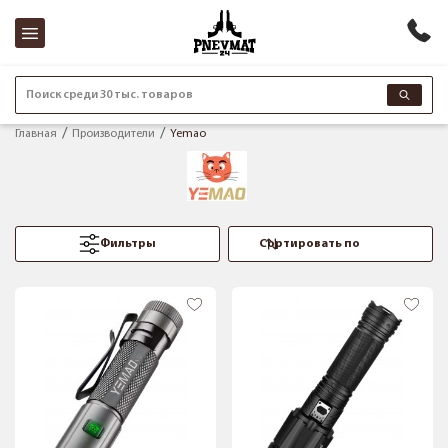
Поиск среди 30 тыс. товаров
Главная
Производители
Yemao
Фильтры