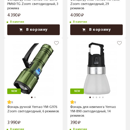
PM60-TG Zoom светодиодный, 3
Zoom светодиодный, 29
режима
режимов
4 390
4 090
В наличии
В наличии
В корзину
В корзину
NEW
NEW
Фонарь ручной Yemao YM-G976
Фонарь для кемпинга Yemao
Zoom светодиодный, 6 режимов
YM-B90 светодиодный, 14
режимов
3 990
390
В наличии
В наличии