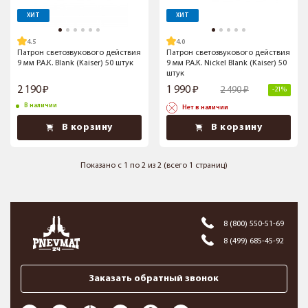
ХИТ
ХИТ
4.5
4.0
Патрон светозвукового действия
Патрон светозвукового действия
9 мм P.A.K. Blank (Kaiser) 50 штук
9 мм P.A.K. Nickel Blank (Kaiser) 50
штук
2 190
1 990
2 490
-21%
В наличии
Нет в наличии
В корзину
В корзину
Показано с 1 по 2 из 2 (всего 1 страниц)
8 (800) 550-51-69
8 (499) 685-45-92
Заказать обратный звонок