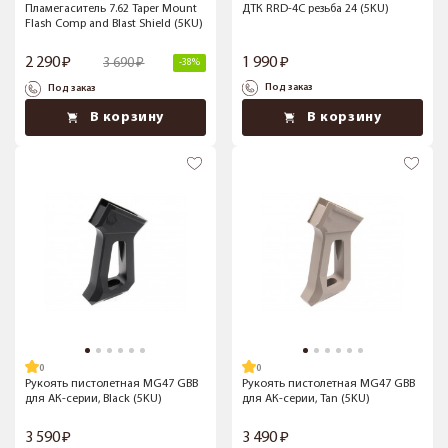
Пламегаситель 7.62 Taper Mount
ДТК RRD-4C резьба 24 (5KU)
Flash Comp and Blast Shield (5KU)
2 290
1 990
3 690
-38%
Под заказ
Под заказ
В корзину
В корзину
Рукоять пистолетная MG47 GBB
Рукоять пистолетная MG47 GBB
для АК-серии, Black (5KU)
для АК-серии, Tan (5KU)
3 590
3 490