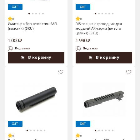
ХИТ
ХИТ
Имитация бронепластин SAPI
RIS планка переходник для
(пластик) (5KU)
моделей АК-серии (вместо
целика) (5KU)
1 000
1 990
Под заказ
Под заказ
В корзину
В корзину
ХИТ
ХИТ