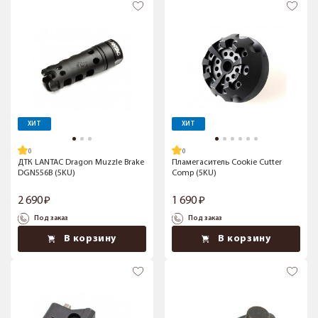
ХИТ
ХИТ
ДТК LANTAC Dragon Muzzle Brake
Пламегаситель Сookie Сutter
DGN556B (5KU)
Сomp (5KU)
2 690
1 690
Под заказ
Под заказ
В корзину
В корзину