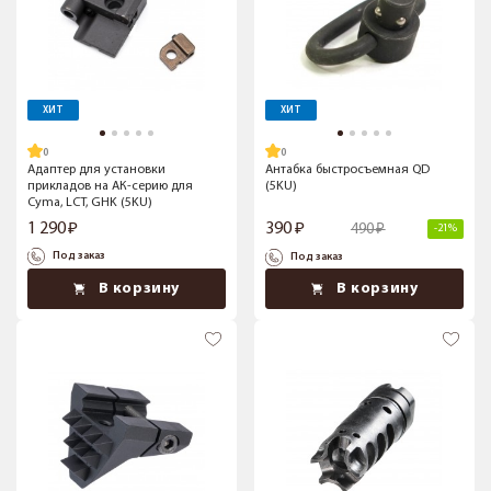
ХИТ
ХИТ
Адаптер для установки
Антабка быстросъемная QD
прикладов на АК-серию для
(5KU)
Cyma, LCT, GHK (5KU)
1 290
390
490
-21%
Под заказ
Под заказ
В корзину
В корзину