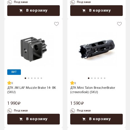
Под заказ
Под заказ
В корзину
В корзину
ХИТ
ДТК JM LAF Muzzle Brake 14- BK
ДТК Mini Talon BreacherBrake
(5KU)
(стеклобой) (5KU)
1 990
1 590
Под заказ
Под заказ
В корзину
В корзину