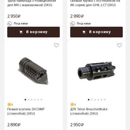
Труба приклада 5-позиционная
Газовая трубка с RIS-планкой на
для M4 с маркировкой (5KU)
АК-серию для GHK, LCT (5KU)
2 950
2 990
Под заказ
Под заказ
В корзину
В корзину
Пламегаситель SVCOMP
ДТК Talon BreacherBrake
(стеклобой) (5KU)
(стеклобой) (5KU)
2 890
2 950