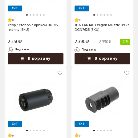
ХИТ
ХИТ
Упор / стопор с крюком на RIS-
ДТК LANTAC Dragon Muzzle Brake
планку (5KU)
DGN762B (5KU)
2 250
2 390
2 990
-21%
Под заказ
Под заказ
В корзину
В корзину
ХИТ
ХИТ