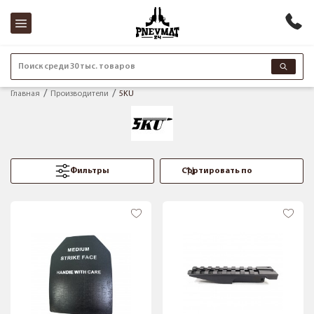
Поиск среди 30 тыс. товаров
Главная
Производители
5KU
Фильтры