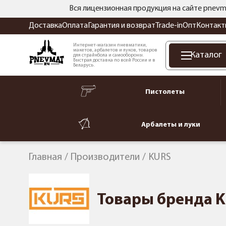
Вся лицензионная продукция на сайте pnevm
Доставка
Оплата
Гарантия и возврат
Trade-in
Опт
Контакт
Интернет-магазин пневматики,
макетов, арбалетов и луков, товаров
Каталог
для страйкбола и самообороны.
Быстрая доставка по всей России и в
Беларусь.
Пистолеты
Арбалеты и луки
Главная
Производители
KURS
Товары бренда 