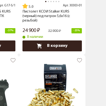
рт.
G17-S/1
Арт.
30303-01
5.0
S KURS
Пистолет КСОИ Stalker KURS
0ТК
(черный) под патрон 5,6x16 (с
резьбой)
24 900
-37%
32 900
-25%
В наличии
у
В корзину