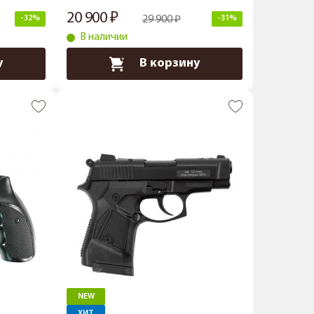
20 900
-32%
29 900
-31%
В наличии
у
В корзину
NEW
ХИТ