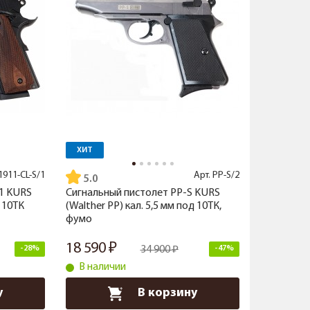
ХИТ
1911-CL-S/1
Арт.
PP-S/2
5.0
1 KURS
Сигнальный пистолет PP-S KURS
д 10ТК
(Walther PP) кал. 5,5 мм под 10ТК,
фумо
18 590
-28%
34 900
-47%
В наличии
у
В корзину