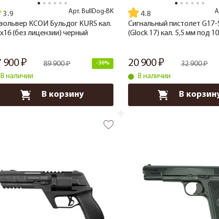
Арт.
BullDog-BK
А
3.9
4.8
вольвер КСОИ Бульдог KURS кал.
Сигнальный пистолет G17-
6x16 (без лицензии) черный
(Glock 17) кал. 5,5 мм под 1
7 900
20 900
89 900
-36%
32 900
В наличии
В наличии
В корзину
В корзин