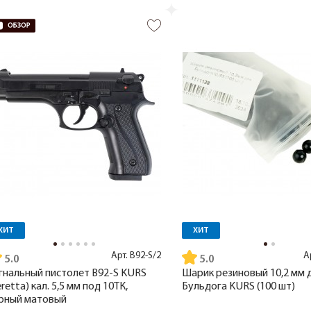
ХИТ
ХИТ
Арт.
B92-S/2
А
5.0
5.0
гнальный пистолет B92-S KURS
Шарик резиновый 10,2 мм 
eretta) кал. 5,5 мм под 10ТК,
Бульдога KURS (100 шт)
рный матовый