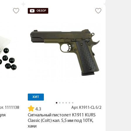
ХИТ
рт.
1111138
Арт.
K1911-CL-S/2
4.3
для
Сигнальный пистолет K1911 KURS
Classic (Colt) кал. 5,5 мм под 10ТК,
хаки