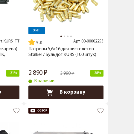
ХИТ
т.
KURS_ТТ
Арт.
00-00002253
5.0
окарева)
Патроны 5,6x16 для пистолетов
ТК,
Stalker / Бульдог KURS (100 штук)
2 890
-21%
3 990
-28%
В наличии
у
В корзину