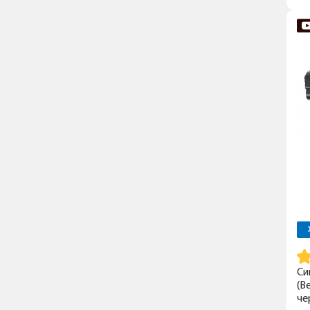
Си
(B
че