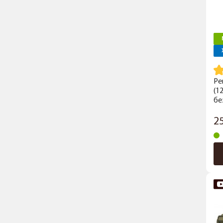
Ре
(1
бе
2