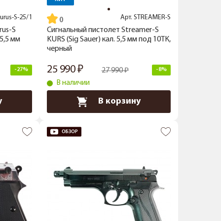
urus-S-25/1
Арт.
STREAMER-S
rus-S
Сигнальный пистолет Streamer-S
5,5 мм
KURS (Sig Sauer) кал. 5,5 мм под 10ТК,
черный
25 990
-27%
27 990
-8%
В наличии
у
В корзину