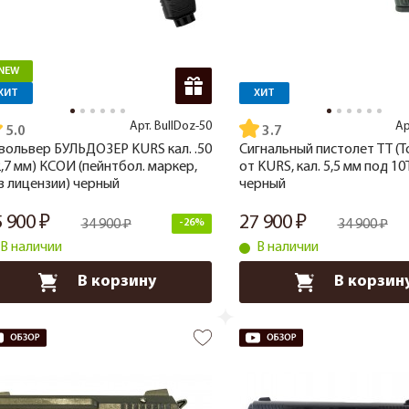
NEW
ХИТ
ХИТ
Арт.
BullDoz-50
Ар
5.0
3.7
вольвер БУЛЬДОЗЕР KURS кал. .50
Сигнальный пистолет ТТ (Т
2,7 мм) КСОИ (пейнтбол. маркер,
от KURS, кал. 5,5 мм под 10
з лицензии) черный
черный
5 900
27 900
34 900
-26%
34 900
В наличии
В наличии
В корзину
В корзин