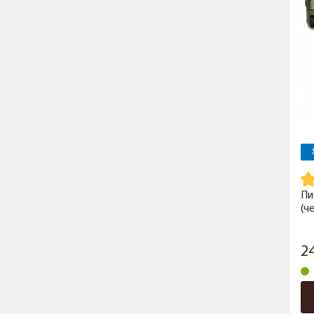
Пи
(ч
2