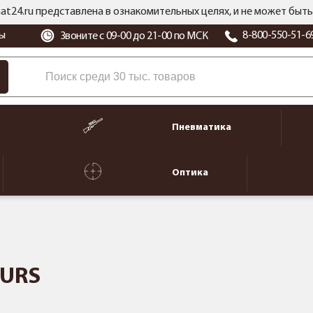
at24.ru представлена в ознакомительных целях, и не может бы
ы
8-800-550-51-6
Звоните с 09-00 до 21-00 по МСК
Пневматика
Оптика
KURS