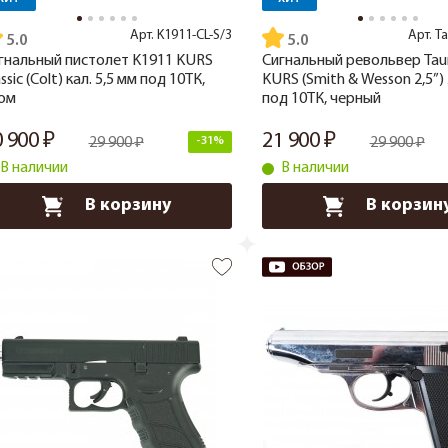
Арт.
K1911-CL-S/3
Арт.
Ta
5.0
5.0
гнальный пистолет K1911 KURS
Сигнальный револьвер Tau
ssic (Colt) кал. 5,5 мм под 10ТК,
KURS (Smith & Wesson 2,5”) 
ом
под 10ТК, черный
0 900
21 900
29 900
-31%
29 900
В наличии
В наличии
В корзину
В корзин