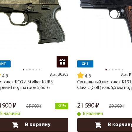
ХИТ
ХИТ
Арт.
30303
Арт.
K
4.9
4.8
столет КСОИ Stalker KURS
Сигнальный пистолет K191
ерный) под патрон 5,6x16
Classic (Colt) кал. 5,5 мм по
4 900
21 590
35 900
-31%
29 900
В наличии
В наличии
В корзину
В корзин