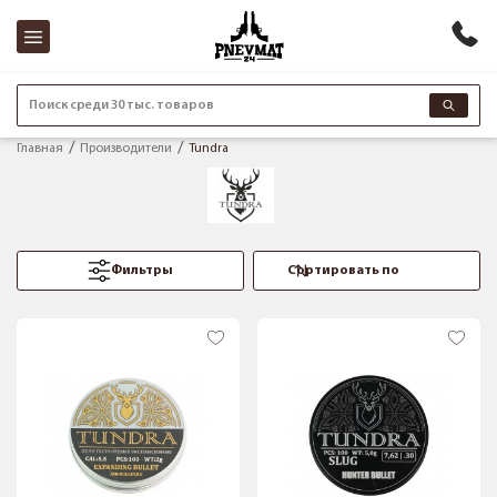
Поиск среди 30 тыс. товаров
Главная
Производители
Tundra
Фильтры