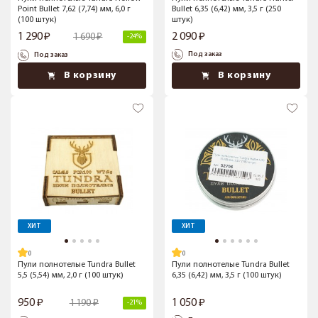
Point Bullet 7,62 (7,74) мм, 6,0 г
Bullet 6,35 (6,42) мм, 3,5 г (250
(100 штук)
штук)
1 290
2 090
1 690
-24%
Под заказ
Под заказ
В корзину
В корзину
ХИТ
ХИТ
Пули полнотелые Tundra Bullet
Пули полнотелые Tundra Bullet
5,5 (5,54) мм, 2,0 г (100 штук)
6,35 (6,42) мм, 3,5 г (100 штук)
950
1 050
1 190
-21%