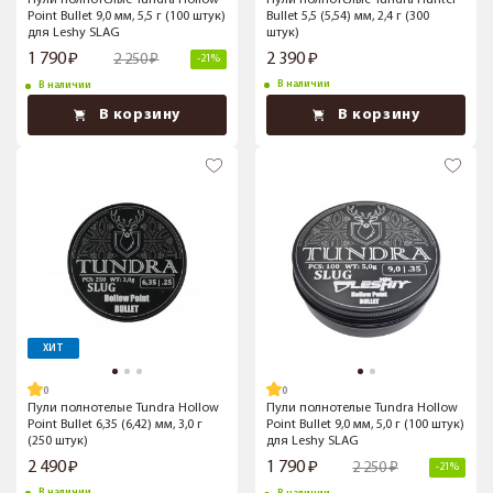
Пули полнотелые Tundra Hollow
Пули полнотелые Tundra Hunter
Point Bullet 9,0 мм, 5,5 г (100 штук)
Bullet 5,5 (5,54) мм, 2,4 г (300
для Leshy SLAG
штук)
1 790
2 390
2 250
-21%
В наличии
В наличии
В корзину
В корзину
ХИТ
Пули полнотелые Tundra Hollow
Пули полнотелые Tundra Hollow
Point Bullet 6,35 (6,42) мм, 3,0 г
Point Bullet 9,0 мм, 5,0 г (100 штук)
(250 штук)
для Leshy SLAG
2 490
1 790
2 250
-21%
В наличии