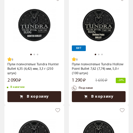
ХИТ
Пули полнотелые Tundra Hunter
Пули полнотелые Tundra Hollow
Bullet 6,35 (6,42) мм, 3,3 г (250
Point Bullet 7,62 (7,74) мм, 5,0 г
штук)
(100 штук)
2 090
1 290
1 690
-24%
В наличии
Под заказ
В корзину
В корзину