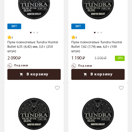
ХИТ
ХИТ
Пули полнотелые Tundra Hunter
Пули полнотелые Tundra Hunter
Bullet 6,35 (6,42) мм, 3,0 г (250
Bullet 7,62 (7,74) мм, 6,0 г (100
штук)
штук)
2 090
1 190
1 590
-26%
Под заказ
Под заказ
В корзину
В корзину