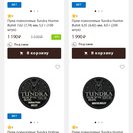
ХИТ
ХИТ
Пули полнотелые Tundra Hunter
Пули полнотелые Tundra Hunter
Bullet 7,62 (7,74) мм, 5,5 г (100
Bullet 6,35 (6,42) мм, 4,0 г (200
штук)
штук)
1 190
1 990
1 590
-26%
Под заказ
Под заказ
В корзину
В корзину
ХИТ
Пули полнотелые Tundra Hollow
Пули полнотелые Tundra Hunter