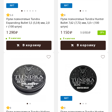
ХИТ
ХИТ
5.0
Пули полнотелые Tundra
Пули полнотелые Tundra Hunter
Expanding Bullet 5,5 (5,54) мм, 2,0
Bullet 7,62 (7,72) мм, 5,0 г (100
г (100 штук)
штук)
1 290
1 150
1 590
-28%
В наличии
В наличии
В корзину
В корзину
ХИТ