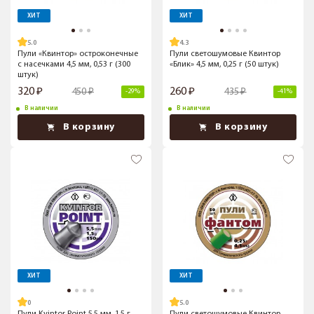
ХИТ
ХИТ
5.0
4.3
Пули «Квинтор» остроконечные
Пули светошумовые Квинтор
с насечками 4,5 мм, 0,53 г (300
«Блик» 4,5 мм, 0,25 г (50 штук)
штук)
320
260
450
435
-29%
-41%
В наличии
В наличии
В корзину
В корзину
ХИТ
ХИТ
5.0