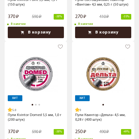
Пули Kvintor Point 5,5 мм, 1,5 г
Пули светошумовые Квинтор
(150 штук)
«Фантом» 4,5 мм, 0,25 г (50 штук)
370
270
590
410
-38%
-35%
В наличии
В наличии
В корзину
В корзину
ХИТ
ХИТ
5.0
Пули Kvintor Domed 5,5 мм, 1,0 г
Пули Квинтор «Дельта» 4,5 мм,
(200 штук)
0,28 г (400 штук)
370
250
590
490
-38%
-49%