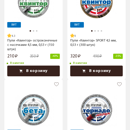
ХИТ
ХИТ
4.3
Пули «Квинтор» остроконечные
Пули «Квинтор» SPORT 4,5 мм,
с насечками 4,5 мм, 0,53 г (150
0,53 г (300 штук)
штук)
210
320
350
490
-40%
-35%
В наличии
В наличии
В корзину
В корзину