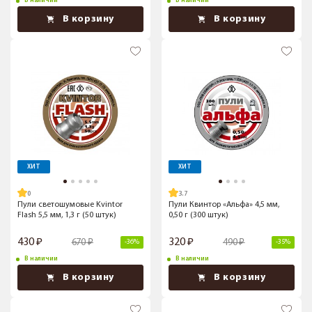
В наличии
В наличии
В корзину
В корзину
ХИТ
ХИТ
3.7
Пули светошумовые Kvintor
Пули Квинтор «Альфа» 4,5 мм,
Flash 5,5 мм, 1,3 г (50 штук)
0,50 г (300 штук)
430
320
670
490
-36%
-35%
В наличии
В наличии
В корзину
В корзину