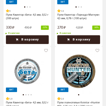
ХИТ
ХИТ
1.0
Пули Квинтор «Бета» 4,5 мм, 0,52 г
Пули Квинтор «Торнадо-Магнум»
(300 штук)
4,5 мм, 0,78 г (100 штук)
330
270
490
420
-33%
-36%
В наличии
В наличии
В корзину
В корзину
ХИТ
ХИТ
5.0
5.0
Пули Квинтор «Бета» 4,5 мм, 0,52 г
Пули полнотелые Kvintor «Hunter