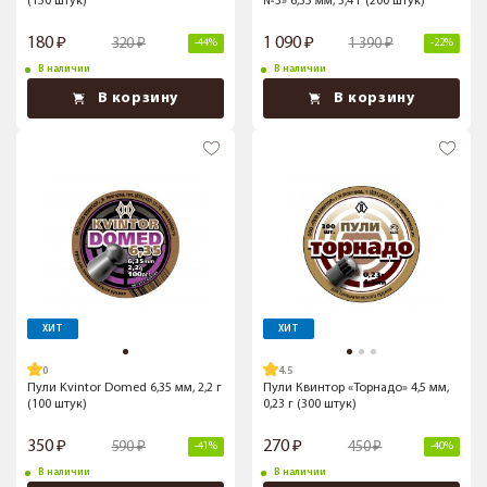
(150 штук)
№3» 6,35 мм, 3,4 г (200 штук)
180
1 090
320
1 390
-44%
-22%
В наличии
В наличии
В корзину
В корзину
ХИТ
ХИТ
4.5
Пули Kvintor Domed 6,35 мм, 2,2 г
Пули Квинтор «Торнадо» 4,5 мм,
(100 штук)
0,23 г (300 штук)
350
270
590
450
-41%
-40%
В наличии
В наличии