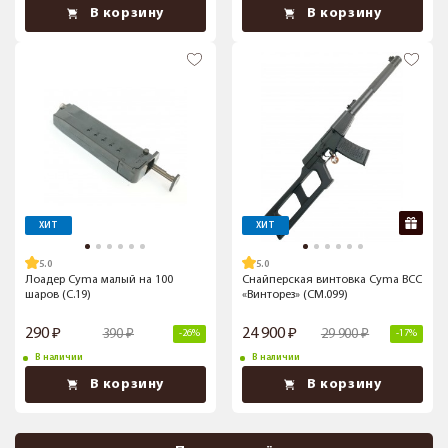
В корзину
В корзину
ХИТ
ХИТ
5.0
5.0
Лоадер Cyma малый на 100
Снайперская винтовка Cyma ВСС
шаров (C.19)
«Винторез» (CM.099)
290
24 900
390
29 900
-26%
-17%
В наличии
В наличии
В корзину
В корзину