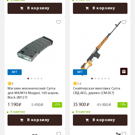
В наличии
В корзину
В корзину
ХИТ
ХИТ
5.0
Магазин механический Cyma
Снайперская винтовка Cyma
для M4/M16 Magpul, 160 шаров,
СВД AEG, дерево (CM.057)
Black (M127)
1 190
35 900
1 490
41 900
-21%
-15%
В наличии
В наличии
В корзину
В корзину