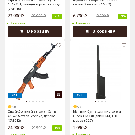
Страйкбольный автомат Cyma
Гирбокс в сборе Cyma на АК
АКС-74Н, складной рам. приклад
серию, 3 версия (CM.02)
(CM.040)
22 900
6 790
28 900
8 590
-21%
-21%
В наличии
В наличии
В корзину
В корзину
ХИТ
ХИТ
5.0
5.0
Страйкбольный автомат Cyma
Магазин Cyma для пистолета
АК-47, металл. корпус, дерево
Glock CM030, длинный, 100
(CM.042)
шаров (C.27)
24 900
1 090
29 500
-16%
В наличии