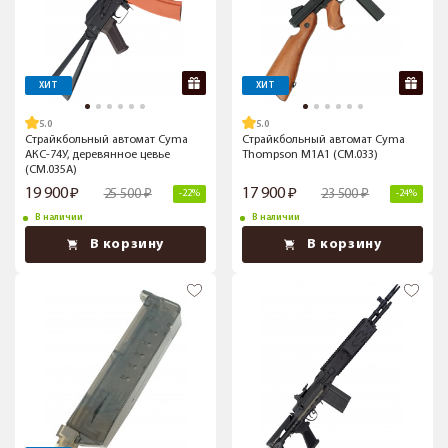
ХИТ
ХИТ
5.0
5.0
Страйкбольный автомат Cyma
Страйкбольный автомат Cyma
АКС-74У, деревянное цевье
Thompson M1A1 (CM.033)
(CM.035A)
19 900
17 900
25 500
23 500
-22%
-24%
В наличии
В наличии
В корзину
В корзину