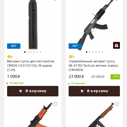
ХИТ
ХИТ
Магазин Cyma для пистолетов
Страйкбольный автомат Cyma
CM030 /122/123/126, 30 шаров
АК-47 RIS Tactical, металл. корпус
(C.26)
(CM.042A)
1 090
23 900
29 900
-21%
В наличии
В наличии
В корзину
В корзину