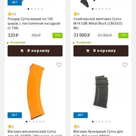
ХИТ
5.0
Лоадер Cyma малый на 100
Снайперская винтовка Cyma
шаров, с пистолетной насадкой
M14 GBK Metal Black (CM.032G
(C.19A)
BK)
320
33 900
490
39 900
-35%
-16%
В наличии
В наличии
В корзину
В корзину
ХИТ
ХИТ
Магазин механический Cyma
Магазин бункерный Cyma для