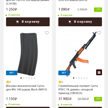
для АК-74/РПК, 200 шаров, рыжий
G36, 450 шаров (M010)
(C.91OR)
1 250
1 090
1 490
-27%
В наличии
В наличии
В корзину
В корзину
ХИТ
ХИТ
Магазин механический Cyma
Страйкбольный пулемет Cyma
для M4, 140 шаров, Black (M013)
РПКС-74, дерево, складной
приклад (CM.052S)
1 150
31 900
38 900
-18%
В наличии
В наличии