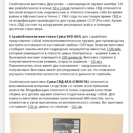
Снайперская винтовка Драгунова – самозарядное оружие калибра 7,62
мм, разработанное в конце
50-х годов
прошлого века. СВД отличается
высокой мощностью, надежностью, и отлично показала себя во время
войны в Афганистане и Чечне. С 1963 года по настоящее время СВД и
ее модификации производятся для нужд армии СССР (России). Кроме
того, СВД состоит на вооружении регулярных войск и полиции
десятков стран мира.
Страйкбольная винтовка Cyma SVD AEG
для страйкбола
представляет собой электропневматическое оружие, для производства
выстрела используется кастомный гирбокс CVD type. Энергию винтовке
сообщает никель-металл-гидридный аккумулятор емкостью
1100 мАч
,
который размещается в полости цевья. Боеприпасы – шарики 6 мм, в
бункерный магазин помещается
200 шариков
. Винтовка стреляет в
полуавтоматическом режиме, скорость шариков –
125 м/с
.
Переключатель огня имеет два положения – предохранитель и
полуавтомат. Винтовка имеет регулируемый хоп-ап, что позволяет
улучшать показатели кучности, точности и дальности стрельбы.
Снайперская винтовка
Cyma СВД AEG (CM057A)
отличается
максимальным внешним сходством со своим огнестрельным
аналогом. Модификация отличается очень хорошим качеством
сборки, все детали оружия отлично подогнаны между собой. Для
корпуса винтовки использован качественный ABS-пластик, часть
элементов и узлов выполнены из металлического сплава. Вес винтовки
составляет
3,35 кг
, длина со стволом –
122 см
.