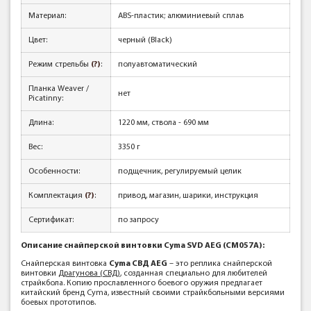
Материал:
ABS-пластик; алюминиевый сплав
Цвет:
черный (Black)
Режим стрельбы
(?)
:
полуавтоматический
Планка Weaver /
нет
Picatinny:
Длина:
1220 мм, ствола - 690 мм
Вес:
3350 г
Особенности:
подщечник, регулируемый целик
Комплектация
(?)
:
привод, магазин, шарики, инструкция
Сертификат:
по запросу
Описание снайперской винтовки Cyma SVD AEG (CM057A):
Снайперская винтовка
Cyma СВД AEG
– это реплика снайперской
винтовки
Драгунова (СВД)
, созданная специально для любителей
страйкбола. Копию прославленного боевого оружия предлагает
китайский бренд Cyma, известный своими страйкбольными версиями
боевых прототипов.