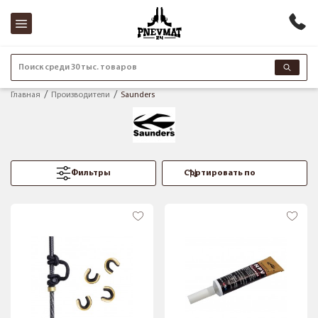
Поиск среди 30 тыс. товаров
Главная
Производители
Saunders
Фильтры