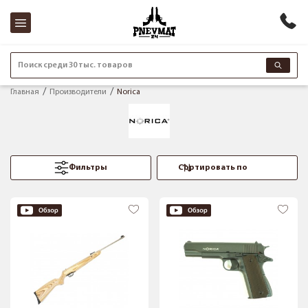
Поиск среди 30 тыс. товаров
Главная
Производители
Norica
Фильтры