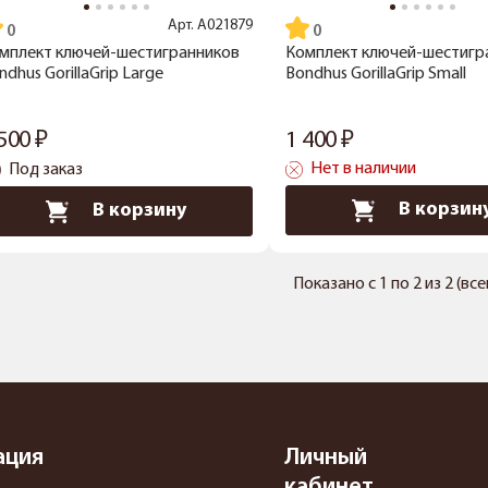
Арт.
A021879
мплект ключей-шестигранников
Комплект ключей-шестигр
ndhus GorillaGrip Large
Bondhus GorillaGrip Small
 500
1 400
Нет в наличии
Под заказ
В корзин
В корзину
Показано с 1 по 2 из 2 (вс
ация
Личный
кабинет