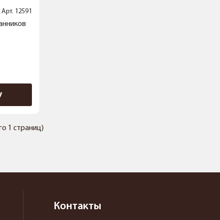
Арт.
12591
анников
у
его 1 страниц)
Контакты