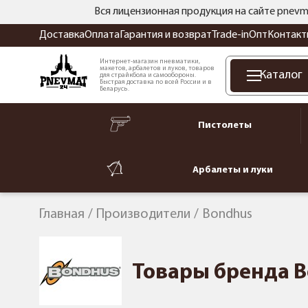
Вся лицензионная продукция на сайте pnevm
Доставка
Оплата
Гарантия и возврат
Trade-in
Опт
Контакт
Интернет-магазин пневматики,
макетов, арбалетов и луков, товаров
Каталог
для страйкбола и самообороны.
Быстрая доставка по всей России и в
Беларусь.
Пистолеты
Арбалеты и луки
Главная
Производители
Bondhus
Товары бренда 