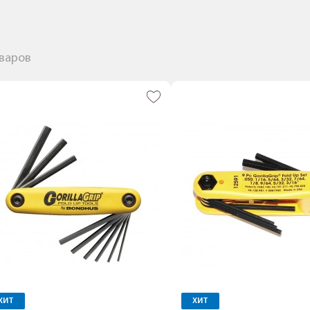
оваров
ХИТ
ХИТ