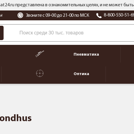
at24.ru представлена в ознакомительных целях, и не может бы
ы
8-800-550-51-6
Звоните с 09-00 до 21-00 по МСК
Пневматика
Оптика
Bondhus