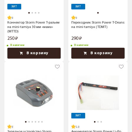
ХИТ
ХИТ
Коннектор Storm Power T-разъем
Переходник Storm Power T-Deans
на mini-tamiya 30 мм «мама»
на mini-tamiya (TDMT)
(MTTD)
250
290
В наличии
В наличии
В корзину
В корзину
ХИТ
5.0
Зарядное устройство Storm
Аккумулятор Storm Power Li-Po