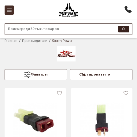
Поиск среди 30 тыс. товаров
Главная
Производители
Storm Power
Фильтры