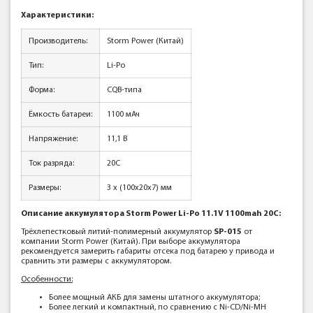
Характеристики:
Производитель:
Storm Power (Китай)
Тип:
Li-Po
Форма:
CQB-типа
Ёмкость батареи:
1100 мАч
Напряжение:
11,1 В
Ток разряда:
20C
Размеры:
3 x (100x20x7) мм
Описание аккумулятора Storm Power Li-Po 11.1V 1100mah 20C:
Трёхлепестковый литий-полимерный аккумулятор
SP-015
от
компании Storm Power (Китай). При выборе аккумулятора
рекомендуется замерить габариты отсека под батарею у привода и
сравнить эти размеры с аккумулятором.
Особенности:
Более мощный АКБ для замены штатного аккумулятора;
Более легкий и компактный, по сравнению с Ni-CD/Ni-MH