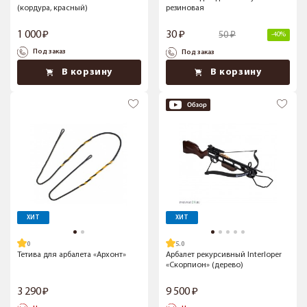
(кордура, красный)
резиновая
1 000
30
50
-40%
Под заказ
Под заказ
В корзину
В корзину
ХИТ
ХИТ
5.0
Тетива для арбалета «Архонт»
Арбалет рекурсивный Interloper
«Скорпион» (дерево)
3 290
9 500