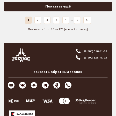
Показать ещё
1
2
3
4
5
....
>
>|
Показано с 1 по 20 из 176 (всего 9 страниц)
8 (800) 550-51-69
8 (499) 685-45-92
Заказать обратный звонок