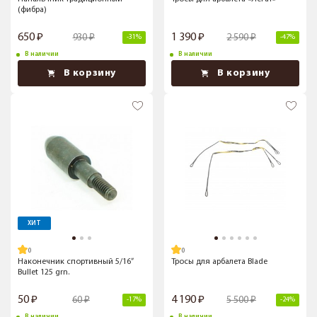
(фибра)
650
1 390
930
2 590
-31%
-47%
В наличии
В наличии
В корзину
В корзину
ХИТ
Наконечник спортивный 5/16”
Тросы для арбалета Blade
Bullet 125 grn.
50
4 190
60
5 500
-17%
-24%
В наличии
В наличии