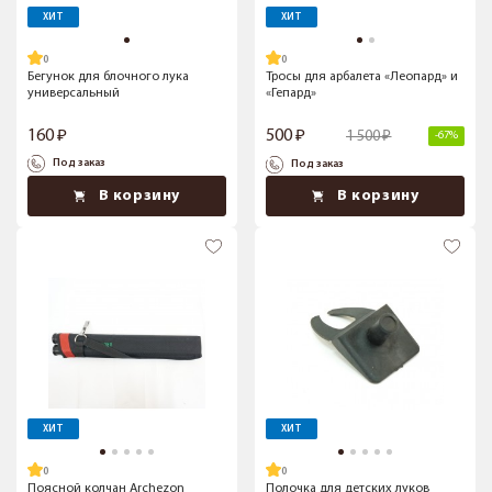
ХИТ
ХИТ
Бегунок для блочного лука
Тросы для арбалета «Леопард» и
универсальный
«Гепард»
160
500
1 500
-67%
Под заказ
Под заказ
В корзину
В корзину
ХИТ
ХИТ
Поясной колчан Archezon
Полочка для детских луков