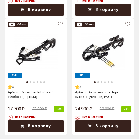
Нет в наличии
Нет в наличии
В корзину
В корзину
ХИТ
ХИТ
Арбалет блочный Interloper
Арбалет блочный Interloper
«Фобос» (черный)
«Стикс» (черный, PKG)
17 700
24 900
22 000
32 000
-20%
-23%
Нет в наличии
Нет в наличии
В корзину
В корзину