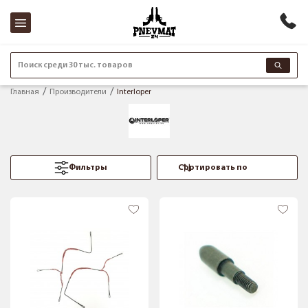
Поиск среди 30 тыс. товаров
Главная
Производители
Interloper
Фильтры