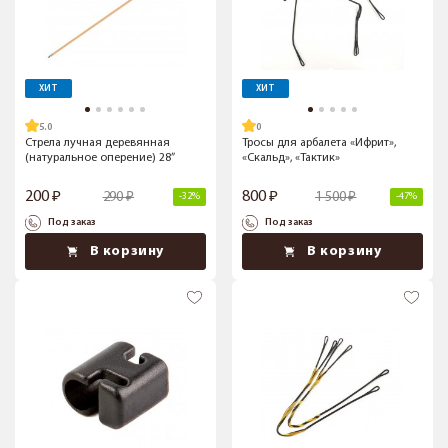
ХИТ
ХИТ
5.0
Стрела лучная деревянная
Тросы для арбалета «Ифрит»,
(натуральное оперение) 28”
«Скальд», «Тактик»
200
800
290
1 500
-32%
-47%
Под заказ
Под заказ
В корзину
В корзину