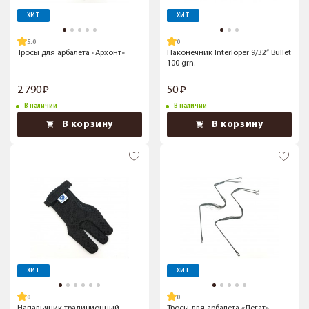
ХИТ
ХИТ
5.0
Тросы для арбалета «Архонт»
Наконечник Interloper 9/32” Bullet
100 grn.
2 790
50
В наличии
В наличии
В корзину
В корзину
ХИТ
ХИТ
Напальчник традиционный
Тросы для арбалета «Легат»