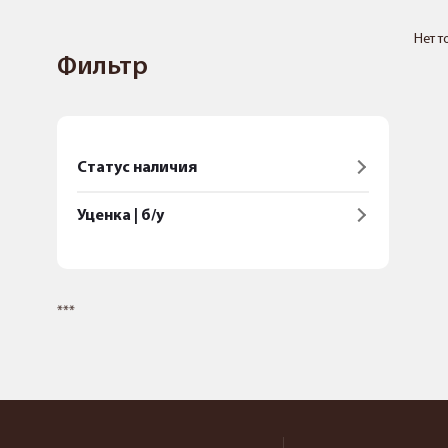
Нет т
Фильтр
Статус наличия
Уценка | б/у
***