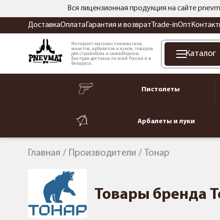
Вся лицензионная продукция на сайте pnevm
Доставка
Оплата
Гарантия и возврат
Trade-in
Опт
Контакт
Интернет-магазин пневматики,
макетов, арбалетов и луков, товаров
Каталог
для страйкбола и самообороны.
Быстрая доставка по всей России и в
Беларусь.
Пистолеты
Арбалеты и луки
Главная
Производители
Тонар
Товары бренда Т