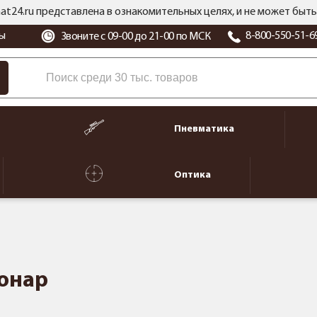
at24.ru представлена в ознакомительных целях, и не может бы
ы
8-800-550-51-6
Звоните с 09-00 до 21-00 по МСК
Пневматика
Оптика
онар